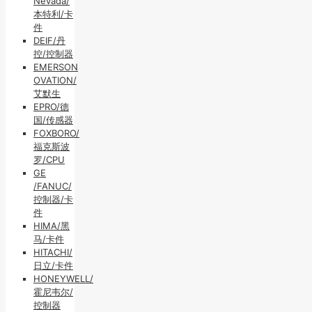
Nevada/
本特利/卡
件
DEIF/丹
控/控制器
EMERSON
OVATION/
艾默生
EPRO/德
国/传感器
FOXBORO/
福克斯波
罗/CPU
GE
/FANUC/
控制器/卡
件
HIMA/黑
马/卡件
HITACHI/
日立/卡件
HONEYWELL/
霍尼韦尔/
控制器