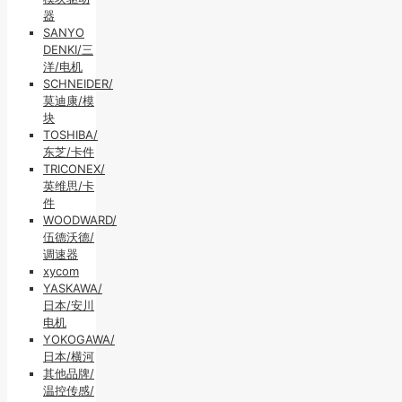
器
SANYO
DENKI/三
洋/电机
SCHNEIDER/
莫迪康/模
块
TOSHIBA/
东芝/卡件
TRICONEX/
英维思/卡
件
WOODWARD/
伍德沃德/
调速器
xycom
YASKAWA/
日本/安川
电机
YOKOGAWA/
日本/横河
其他品牌/
温控传感/