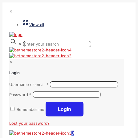
✕
View all
✕
✕
Login
Username or email
*
Password
*
Login
Remember me
Lost your password?
0