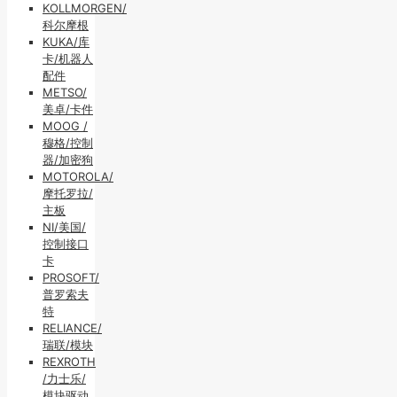
KOLLMORGEN/
科尔摩根
KUKA/库
卡/机器人
配件
METSO/
美卓/卡件
MOOG /
穆格/控制
器/加密狗
MOTOROLA/
摩托罗拉/
主板
NI/美国/
控制接口
卡
PROSOFT/
普罗索夫
特
RELIANCE/
瑞联/模块
REXROTH
/力士乐/
模块驱动