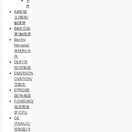
卡
件
ABB/瑞
士/模块/
触摸屏
B&R/贝加
莱/触摸屏
Bently
Nevada/
本特利/卡
件
DEIF/丹
控/控制器
EMERSON
OVATION/
艾默生
EPRO/德
国/传感器
FOXBORO/
福克斯波
罗/CPU
GE
/FANUC/
控制器/卡