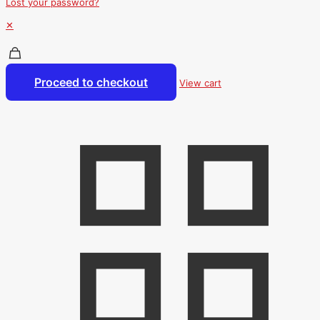
Lost your password?
✕
Proceed to checkout
View cart