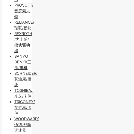
PROSOFT/
普罗索夫
特
RELIANCE/
瑞联/模块
REXROTH
/力士乐/
模块驱动
器
SANYO
DENKI/三
洋/电机
SCHNEIDER/
莫迪康/模
块
TOSHIBA/
东芝/卡件
TRICONEX/
英维思/卡
件
WOODWARD/
伍德沃德/
调速器