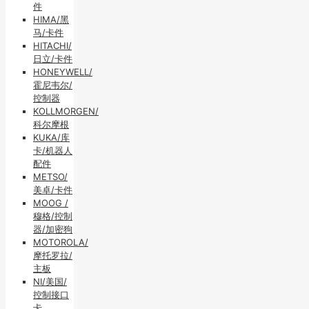
件
HIMA/黑
马/卡件
HITACHI/
日立/卡件
HONEYWELL/
霍尼韦尔/
控制器
KOLLMORGEN/
科尔摩根
KUKA/库
卡/机器人
配件
METSO/
美卓/卡件
MOOG /
穆格/控制
器/加密狗
MOTOROLA/
摩托罗拉/
主板
NI/美国/
控制接口
卡