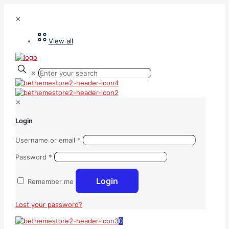
✕
View all
✕
✕
Login
Username or email
*
Password
*
Login
Remember me
Lost your password?
0