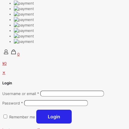
0
¥0
✕
Login
Username or email
*
Password
*
Login
Remember me