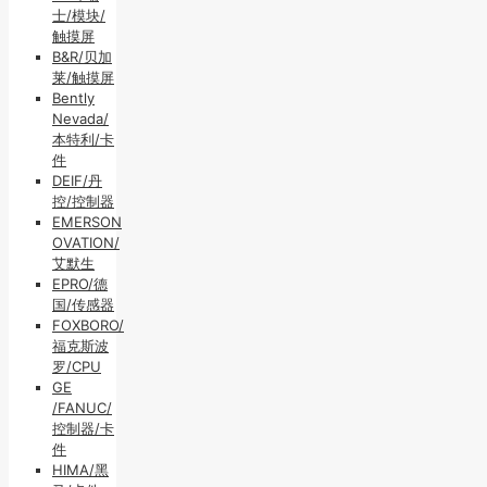
士/模块/
触摸屏
B&R/贝加
莱/触摸屏
Bently
Nevada/
本特利/卡
件
DEIF/丹
控/控制器
EMERSON
OVATION/
艾默生
EPRO/德
国/传感器
FOXBORO/
福克斯波
罗/CPU
GE
/FANUC/
控制器/卡
件
HIMA/黑