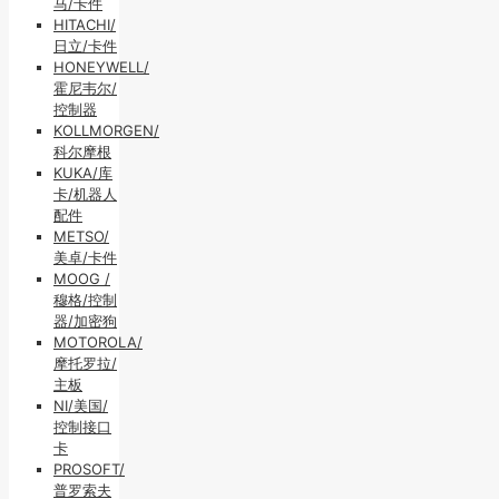
马/卡件
HITACHI/
日立/卡件
HONEYWELL/
霍尼韦尔/
控制器
KOLLMORGEN/
科尔摩根
KUKA/库
卡/机器人
配件
METSO/
美卓/卡件
MOOG /
穆格/控制
器/加密狗
MOTOROLA/
摩托罗拉/
主板
NI/美国/
控制接口
卡
PROSOFT/
普罗索夫