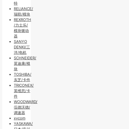
特
RELIANCE/
瑞联/模块
REXROTH
/力士乐/
模块驱动
器
SANYO
DENKI/三
洋/电机
SCHNEIDER/
莫迪康/模
块
TOSHIBA/
东芝/卡件
TRICONEX/
英维思/卡
件
WOODWARD/
伍德沃德/
调速器
xycom
YASKAWA/
日本/安川