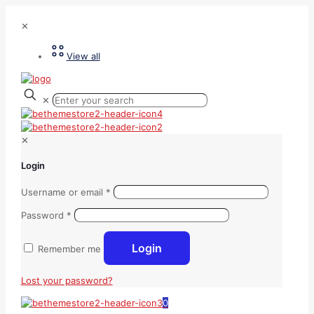
✕
View all
✕
✕
Login
Username or email
*
Password
*
Login
Remember me
Lost your password?
0