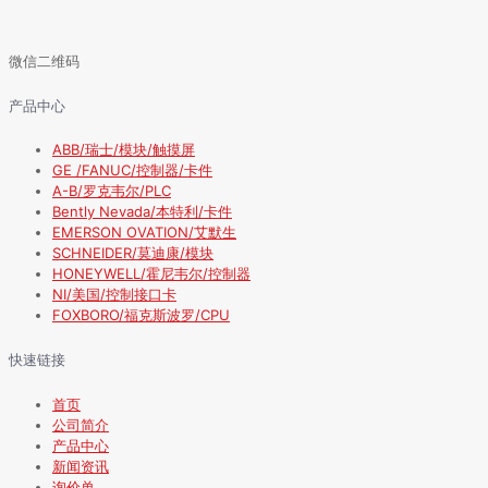
微信二维码
产品中心
ABB/瑞士/模块/触摸屏
GE /FANUC/控制器/卡件
A-B/罗克韦尔/PLC
Bently Nevada/本特利/卡件
EMERSON OVATION/艾默生
SCHNEIDER/莫迪康/模块
HONEYWELL/霍尼韦尔/控制器
NI/美国/控制接口卡
FOXBORO/福克斯波罗/CPU
快速链接
首页
公司简介
产品中心
新闻资讯
询价单