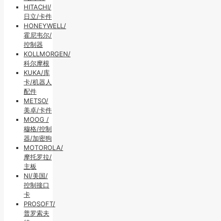
HITACHI/
日立/卡件
HONEYWELL/
霍尼韦尔/
控制器
KOLLMORGEN/
科尔摩根
KUKA/库
卡/机器人
配件
METSO/
美卓/卡件
MOOG /
穆格/控制
器/加密狗
MOTOROLA/
摩托罗拉/
主板
NI/美国/
控制接口
卡
PROSOFT/
普罗索夫