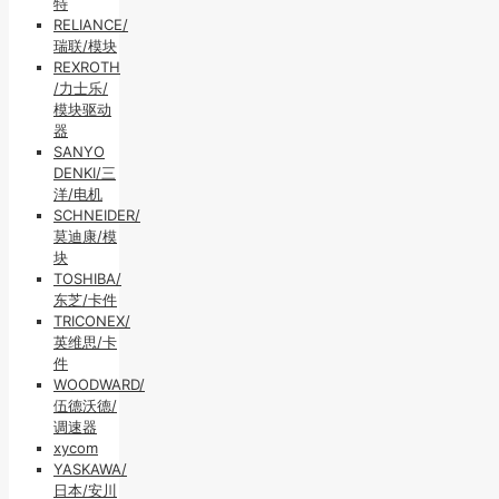
特
RELIANCE/
瑞联/模块
REXROTH
/力士乐/
模块驱动
器
SANYO
DENKI/三
洋/电机
SCHNEIDER/
莫迪康/模
块
TOSHIBA/
东芝/卡件
TRICONEX/
英维思/卡
件
WOODWARD/
伍德沃德/
调速器
xycom
YASKAWA/
日本/安川