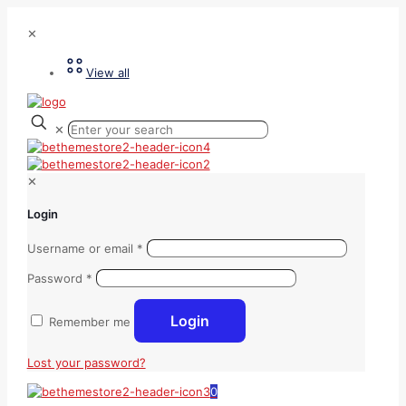
✕
View all
✕
✕
Login
Username or email
*
Password
*
Login
Remember me
Lost your password?
0