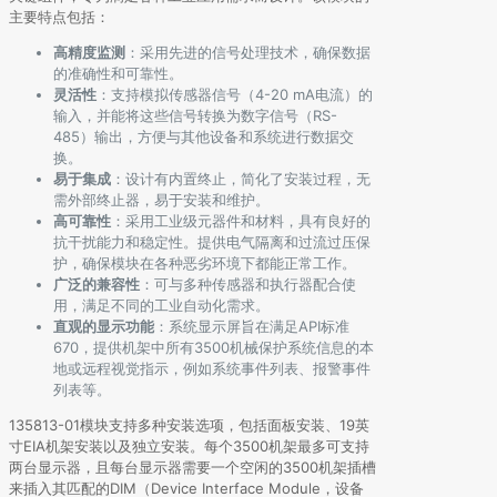
主要特点包括：
高精度监测
：采用先进的信号处理技术，确保数据
的准确性和可靠性。
灵活性
：支持模拟传感器信号（4-20 mA电流）的
输入，并能将这些信号转换为数字信号（RS-
485）输出，方便与其他设备和系统进行数据交
换。
易于集成
：设计有内置终止，简化了安装过程，无
需外部终止器，易于安装和维护。
高可靠性
：采用工业级元器件和材料，具有良好的
抗干扰能力和稳定性。提供电气隔离和过流过压保
护，确保模块在各种恶劣环境下都能正常工作。
广泛的兼容性
：可与多种传感器和执行器配合使
用，满足不同的工业自动化需求。
直观的显示功能
：系统显示屏旨在满足API标准
670，提供机架中所有3500机械保护系统信息的本
地或远程视觉指示，例如系统事件列表、报警事件
列表等。
135813-01模块支持多种安装选项，包括面板安装、19英
寸EIA机架安装以及独立安装。每个3500机架最多可支持
两台显示器，且每台显示器需要一个空闲的3500机架插槽
来插入其匹配的DIM（Device Interface Module，设备