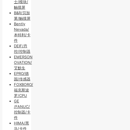
士/模块/
触摸屏
B&R/贝加
莱/触摸屏
Bently
Nevada/
本特利/卡
件
DEIF/丹
控/控制器
EMERSON
OVATION/
艾默生
EPRO/德
国/传感器
FOXBORO/
福克斯波
罗/CPU
GE
/FANUC/
控制器/卡
件
HIMA/黑
马/卡件