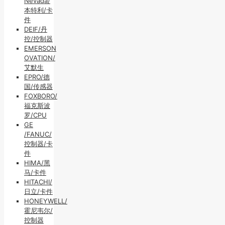
Nevada/
本特利/卡
件
DEIF/丹
控/控制器
EMERSON
OVATION/
艾默生
EPRO/德
国/传感器
FOXBORO/
福克斯波
罗/CPU
GE
/FANUC/
控制器/卡
件
HIMA/黑
马/卡件
HITACHI/
日立/卡件
HONEYWELL/
霍尼韦尔/
控制器