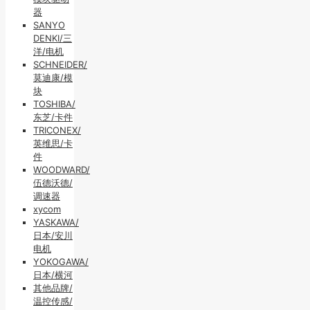
器
SANYO
DENKI/三
洋/电机
SCHNEIDER/
莫迪康/模
块
TOSHIBA/
东芝/卡件
TRICONEX/
英维思/卡
件
WOODWARD/
伍德沃德/
调速器
xycom
YASKAWA/
日本/安川
电机
YOKOGAWA/
日本/横河
其他品牌/
温控传感/