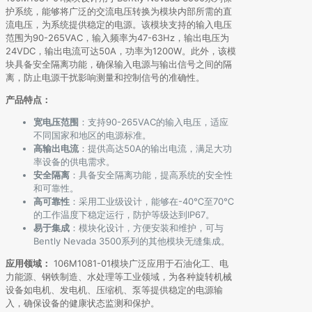
护系统，能够将广泛的交流电压转换为模块内部所需的直
流电压，为系统提供稳定的电源。该模块支持的输入电压
范围为90-265VAC，输入频率为47-63Hz，输出电压为
24VDC，输出电流可达50A，功率为1200W。此外，该模
块具备安全隔离功能，确保输入电源与输出信号之间的隔
离，防止电源干扰影响测量和控制信号的准确性。
产品特点：
宽电压范围
：支持90-265VAC的输入电压，适应
不同国家和地区的电源标准。
高输出电流
：提供高达50A的输出电流，满足大功
率设备的供电需求。
安全隔离
：具备安全隔离功能，提高系统的安全性
和可靠性。
高可靠性
：采用工业级设计，能够在-40℃至70℃
的工作温度下稳定运行，防护等级达到IP67。
易于集成
：模块化设计，方便安装和维护，可与
Bently Nevada 3500系列的其他模块无缝集成。
应用领域：
106M1081-01模块广泛应用于石油化工、电
力能源、钢铁制造、水处理等工业领域，为各种旋转机械
设备如电机、发电机、压缩机、泵等提供稳定的电源输
入，确保设备的健康状态监测和保护。