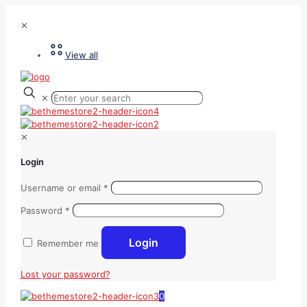
✕
View all
✕
✕
Login
Username or email
*
Password
*
Login
Remember me
Lost your password?
0