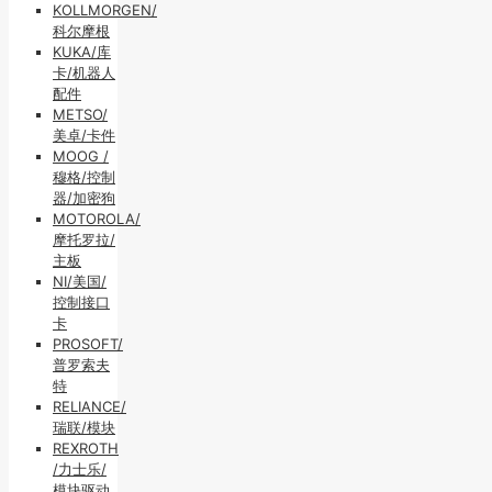
KOLLMORGEN/
科尔摩根
KUKA/库
卡/机器人
配件
METSO/
美卓/卡件
MOOG /
穆格/控制
器/加密狗
MOTOROLA/
摩托罗拉/
主板
NI/美国/
控制接口
卡
PROSOFT/
普罗索夫
特
RELIANCE/
瑞联/模块
REXROTH
/力士乐/
模块驱动