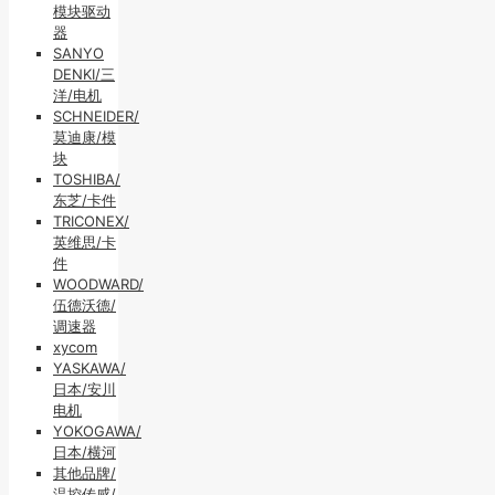
模块驱动
器
SANYO
DENKI/三
洋/电机
SCHNEIDER/
莫迪康/模
块
TOSHIBA/
东芝/卡件
TRICONEX/
英维思/卡
件
WOODWARD/
伍德沃德/
调速器
xycom
YASKAWA/
日本/安川
电机
YOKOGAWA/
日本/横河
其他品牌/
温控传感/