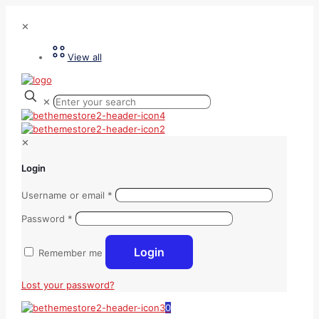
✕
View all
✕
✕
Login
Username or email
*
Password
*
Login
Remember me
Lost your password?
0