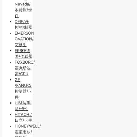
Nevada/
本特利/卡
件
DEIF/丹
控/控制器
EMERSON
OVATION/
艾默生
EPRO/德
国/传感器
FOXBORO/
福克斯波
罗/CPU
GE
/FANUC/
控制器/卡
件
HIMA/黑
马/卡件
HITACHI/
日立/卡件
HONEYWELL/
霍尼韦尔/