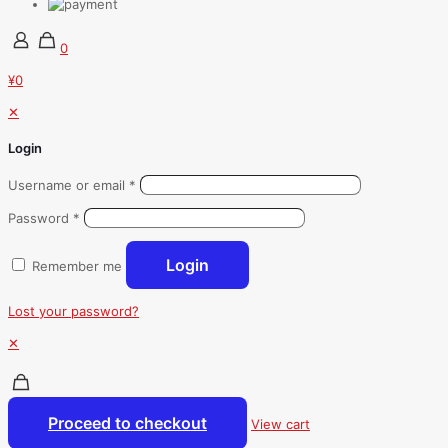
0
¥0
✕
Login
Username or email
*
Password
*
Login
Remember me
Lost your password?
✕
Proceed to checkout
View cart