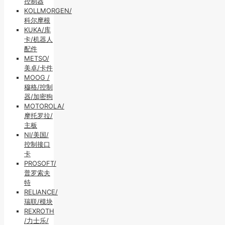
控制器
KOLLMORGEN/
科尔摩根
KUKA/库
卡/机器人
配件
METSO/
美卓/卡件
MOOG /
穆格/控制
器/加密狗
MOTOROLA/
摩托罗拉/
主板
NI/美国/
控制接口
卡
PROSOFT/
普罗索夫
特
RELIANCE/
瑞联/模块
REXROTH
/力士乐/