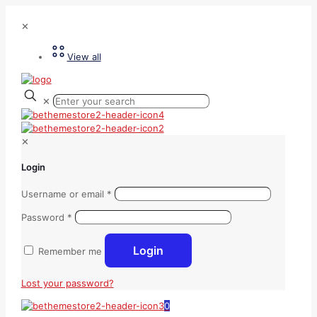
✕
View all
✕
✕
Login
Username or email
*
Password
*
Login
Remember me
Lost your password?
0