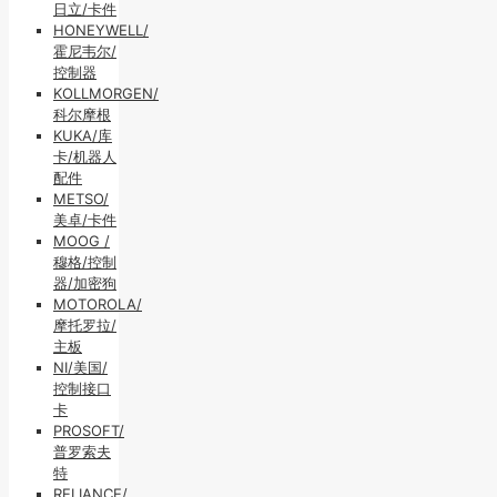
日立/卡件
HONEYWELL/
霍尼韦尔/
控制器
KOLLMORGEN/
科尔摩根
KUKA/库
卡/机器人
配件
METSO/
美卓/卡件
MOOG /
穆格/控制
器/加密狗
MOTOROLA/
摩托罗拉/
主板
NI/美国/
控制接口
卡
PROSOFT/
普罗索夫
特
RELIANCE/