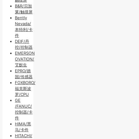
B&R/贝加
莱/触摸屏
Bently
Nevada/
本特利/卡
件
DEIF/丹
控/控制器
EMERSON
OVATION/
艾默生
EPRO/德
国/传感器
FOXBORO/
福克斯波
罗/CPU
GE
/FANUC/
控制器/卡
件
HIMA/黑
马/卡件
HITACHI/