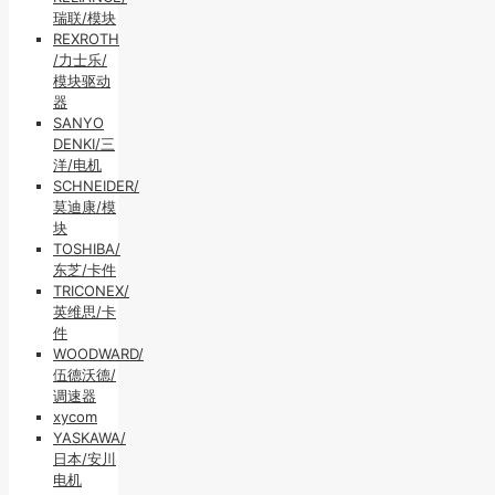
瑞联/模块
REXROTH
/力士乐/
模块驱动
器
SANYO
DENKI/三
洋/电机
SCHNEIDER/
莫迪康/模
块
TOSHIBA/
东芝/卡件
TRICONEX/
英维思/卡
件
WOODWARD/
伍德沃德/
调速器
xycom
YASKAWA/
日本/安川
电机