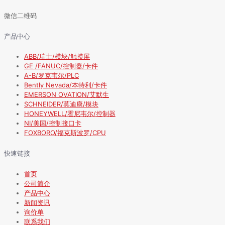
微信二维码
产品中心
ABB/瑞士/模块/触摸屏
GE /FANUC/控制器/卡件
A-B/罗克韦尔/PLC
Bently Nevada/本特利/卡件
EMERSON OVATION/艾默生
SCHNEIDER/莫迪康/模块
HONEYWELL/霍尼韦尔/控制器
NI/美国/控制接口卡
FOXBORO/福克斯波罗/CPU
快速链接
首页
公司简介
产品中心
新闻资讯
询价单
联系我们