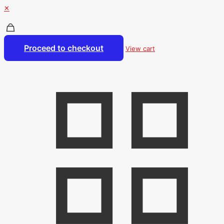
✕
Proceed to checkout
View cart