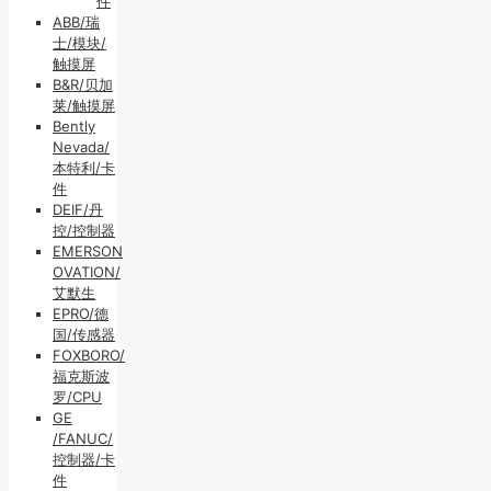
件
ABB/瑞
士/模块/
触摸屏
B&R/贝加
莱/触摸屏
Bently
Nevada/
本特利/卡
件
DEIF/丹
控/控制器
EMERSON
OVATION/
艾默生
EPRO/德
国/传感器
FOXBORO/
福克斯波
罗/CPU
GE
/FANUC/
控制器/卡
件