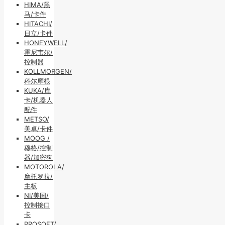
HIMA/黑
马/卡件
HITACHI/
日立/卡件
HONEYWELL/
霍尼韦尔/
控制器
KOLLMORGEN/
科尔摩根
KUKA/库
卡/机器人
配件
METSO/
美卓/卡件
MOOG /
穆格/控制
器/加密狗
MOTOROLA/
摩托罗拉/
主板
NI/美国/
控制接口
卡
PROSOFT/