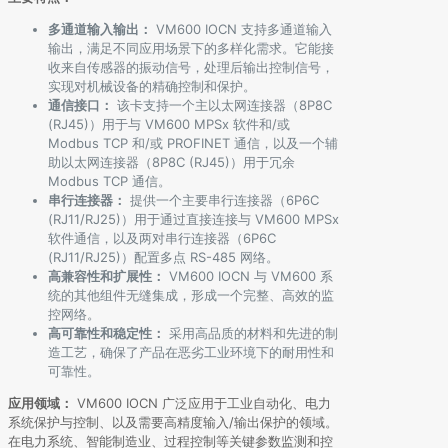
多通道输入输出：
VM600 IOCN 支持多通道输入
输出，满足不同应用场景下的多样化需求。它能接
收来自传感器的振动信号，处理后输出控制信号，
实现对机械设备的精确控制和保护。
通信接口：
该卡支持一个主以太网连接器（8P8C
(RJ45)）用于与 VM600 MPSx 软件和/或
Modbus TCP 和/或 PROFINET 通信，以及一个辅
助以太网连接器（8P8C (RJ45)）用于冗余
Modbus TCP 通信。
串行连接器：
提供一个主要串行连接器（6P6C
(RJ11/RJ25)）用于通过直接连接与 VM600 MPSx
软件通信，以及两对串行连接器（6P6C
(RJ11/RJ25)）配置多点 RS-485 网络。
高兼容性和扩展性：
VM600 IOCN 与 VM600 系
统的其他组件无缝集成，形成一个完整、高效的监
控网络。
高可靠性和稳定性：
采用高品质的材料和先进的制
造工艺，确保了产品在恶劣工业环境下的耐用性和
可靠性。
应用领域：
VM600 IOCN 广泛应用于工业自动化、电力
系统保护与控制、以及需要高精度输入/输出保护的领域。
在电力系统、智能制造业、过程控制等关键参数监测和控