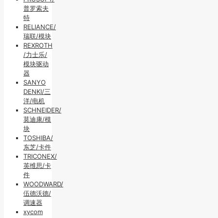
普罗索夫
特
RELIANCE/
瑞联/模块
REXROTH
/力士乐/
模块驱动
器
SANYO
DENKI/三
洋/电机
SCHNEIDER/
莫迪康/模
块
TOSHIBA/
东芝/卡件
TRICONEX/
英维思/卡
件
WOODWARD/
伍德沃德/
调速器
xycom