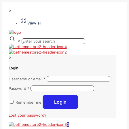
✕
View all
✕
✕
Login
Username or email
*
Password
*
Login
Remember me
Lost your password?
0