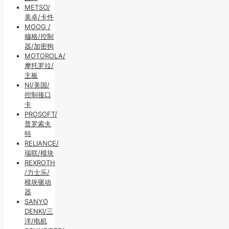
METSO/
美卓/卡件
MOOG /
穆格/控制
器/加密狗
MOTOROLA/
摩托罗拉/
主板
NI/美国/
控制接口
卡
PROSOFT/
普罗索夫
特
RELIANCE/
瑞联/模块
REXROTH
/力士乐/
模块驱动
器
SANYO
DENKI/三
洋/电机