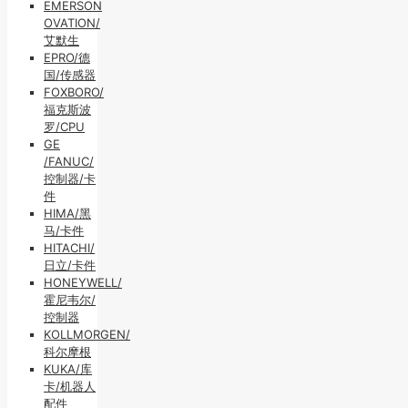
EMERSON
OVATION/
艾默生
EPRO/德
国/传感器
FOXBORO/
福克斯波
罗/CPU
GE
/FANUC/
控制器/卡
件
HIMA/黑
马/卡件
HITACHI/
日立/卡件
HONEYWELL/
霍尼韦尔/
控制器
KOLLMORGEN/
科尔摩根
KUKA/库
卡/机器人
配件