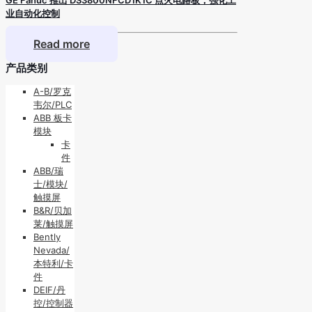
业自动化控制
Read more
产品类别
A-B/罗克
韦尔/PLC
ABB 板卡
模块
卡
件
ABB/瑞
士/模块/
触摸屏
B&R/贝加
莱/触摸屏
Bently
Nevada/
本特利/卡
件
DEIF/丹
控/控制器