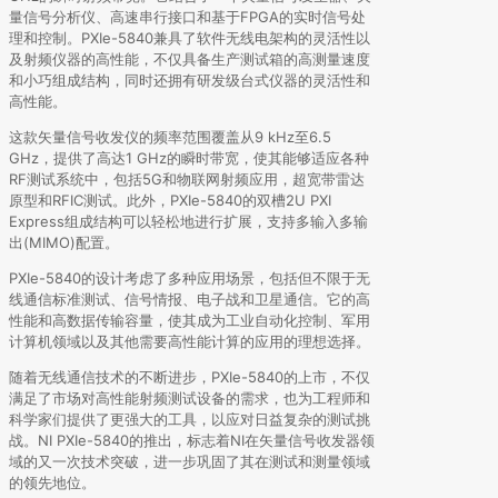
量信号分析仪、高速串行接口和基于FPGA的实时信号处
理和控制。PXIe-5840兼具了软件无线电架构的灵活性以
及射频仪器的高性能，不仅具备生产测试箱的高测量速度
和小巧组成结构，同时还拥有研发级台式仪器的灵活性和
高性能。
这款矢量信号收发仪的频率范围覆盖从9 kHz至6.5
GHz，提供了高达1 GHz的瞬时带宽，使其能够适应各种
RF测试系统中，包括5G和物联网射频应用，超宽带雷达
原型和RFIC测试。此外，PXIe-5840的双槽2U PXI
Express组成结构可以轻松地进行扩展，支持多输入多输
出(MIMO)配置。
PXIe-5840的设计考虑了多种应用场景，包括但不限于无
线通信标准测试、信号情报、电子战和卫星通信。它的高
性能和高数据传输容量，使其成为工业自动化控制、军用
计算机领域以及其他需要高性能计算的应用的理想选择。
随着无线通信技术的不断进步，PXIe-5840的上市，不仅
满足了市场对高性能射频测试设备的需求，也为工程师和
科学家们提供了更强大的工具，以应对日益复杂的测试挑
战。NI PXIe-5840的推出，标志着NI在矢量信号收发器领
域的又一次技术突破，进一步巩固了其在测试和测量领域
的领先地位。