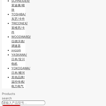
SCHNEIDER/
莫迪康/模
块
TOSHIBA/
东芝/卡件
TRICONEX/
英维思/卡
件
WOODWARD/
伍德沃德/
调速器
xycom
YASKAWA/
日本/安川
电机
YOKOGAWA/
日本/横河
其他品牌/
温控传感/
电力电气
Products
search