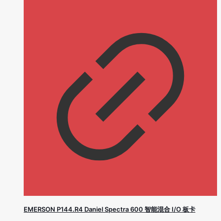
EMERSON P144.R4 Daniel Spectra 600 智能混合 I/O 板卡