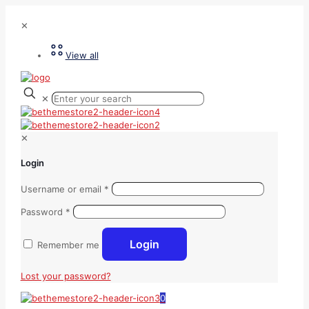
✕
View all
✕
✕
Login
Username or email
*
Password
*
Login
Remember me
Lost your password?
0