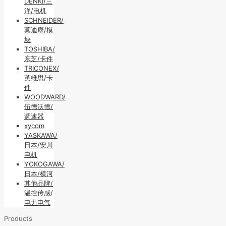
DENKI/三
洋/电机
SCHNEIDER/
莫迪康/模
块
TOSHIBA/
东芝/卡件
TRICONEX/
英维思/卡
件
WOODWARD/
伍德沃德/
调速器
xycom
YASKAWA/
日本/安川
电机
YOKOGAWA/
日本/横河
其他品牌/
温控传感/
电力电气
Products