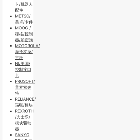
卡/机器人
配件
METSO/
美卓/卡件
MOOG /
穆格/控制
器/加密狗
MOTOROLA/
摩托罗拉/
主板
NI/美国/
控制接口
卡
PROSOFT/
普罗索夫
特
RELIANCE/
瑞联/模块
REXROTH
/力士乐/
模块驱动
器
SANYO