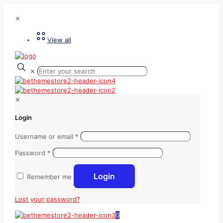
✕
View all
✕
✕
Login
Username or email
*
Password
*
Login
Remember me
Lost your password?
0