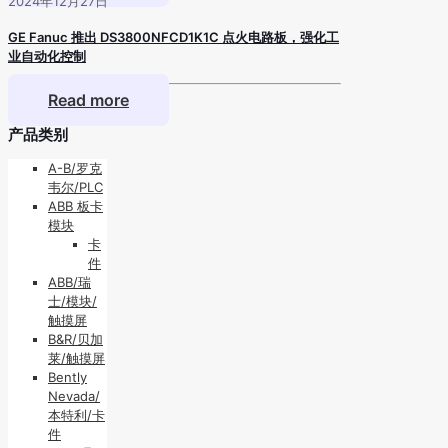
2024年12月27日
GE Fanuc 推出 DS3800NFCD1K1C 点火电路板，强化工
业自动化控制
Read more
产品类别
A-B/罗克
韦尔/PLC
ABB 板卡
模块
卡
件
ABB/瑞
士/模块/
触摸屏
B&R/贝加
莱/触摸屏
Bently
Nevada/
本特利/卡
件