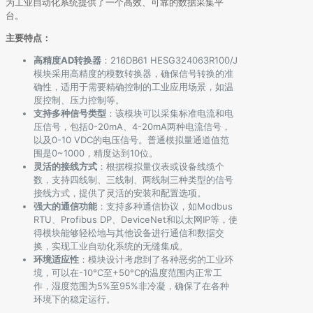
为工业自动化系统提供了一个高效、可靠的数据采集平
台。
主要特点：
高精度AD转换器
：216DB61 HESG324063R100/J
模块采用高精度的模数转换器，确保信号转换的准
确性，适用于需要精确控制的工业应用场景，如温
度控制、压力控制等。
支持多种信号类型
：该模块可以采集标准电流和电
压信号，包括0-20mA、4-20mA两种电流信号，
以及0-10 VDC的电压信号。普通模拟量通道值范
围是0~1000，精度达到10位。
灵活的接线方式
：根据模拟量仪表或设备线缆个
数，支持四线制、三线制、两线制三种类型的信号
接线方式，提供了灵活的安装和配置选项。
强大的通信功能
：支持多种通信协议，如Modbus
RTU、Profibus DP、DeviceNet和以太网IP等，使
得模块能够轻松地与其他设备进行通信和数据交
换，实现工业自动化系统的无缝集成。
环境适应性
：模块设计考虑到了各种恶劣的工业环
境，可以在-10°C至+50°C的温度范围内正常工
作，湿度范围为5%至95%非冷凝，确保了在各种
环境下的稳定运行。