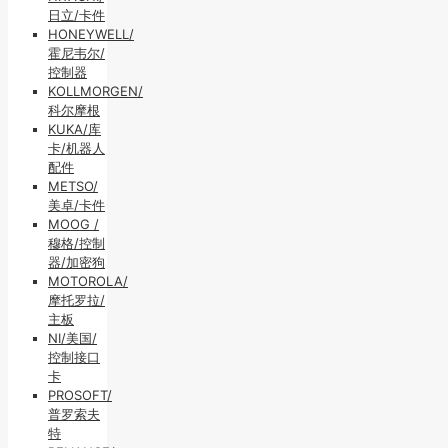
日立/卡件
HONEYWELL/
霍尼韦尔/
控制器
KOLLMORGEN/
科尔摩根
KUKA/库
卡/机器人
配件
METSO/
美卓/卡件
MOOG /
穆格/控制
器/加密狗
MOTOROLA/
摩托罗拉/
主板
NI/美国/
控制接口
卡
PROSOFT/
普罗索夫
特