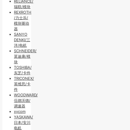
RELIANCE/
瑞联/模块
REXROTH
/力士乐/
模块驱动
器
SANYO
DENKI/三
洋/电机
SCHNEIDER/
莫迪康/模
块
TOSHIBA/
东芝/卡件
TRICONEX/
英维思/卡
件
WOODWARD/
伍德沃德/
调速器
xycom
YASKAWA/
日本/安川
电机