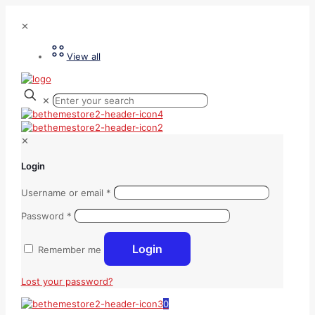
✕
View all
✕
✕
Login
Username or email
*
Password
*
Login
Remember me
Lost your password?
0