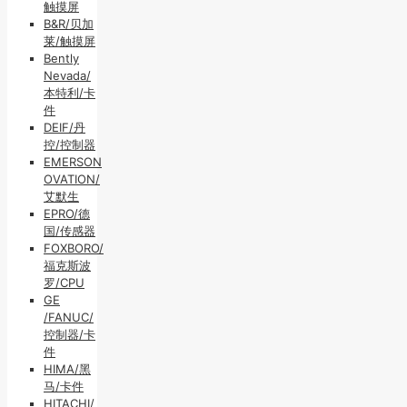
触摸屏
B&R/贝加
莱/触摸屏
Bently
Nevada/
本特利/卡
件
DEIF/丹
控/控制器
EMERSON
OVATION/
艾默生
EPRO/德
国/传感器
FOXBORO/
福克斯波
罗/CPU
GE
/FANUC/
控制器/卡
件
HIMA/黑
马/卡件
HITACHI/