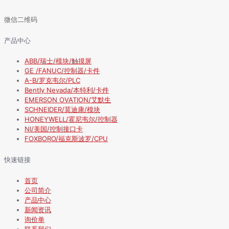
微信二维码
产品中心
ABB/瑞士/模块/触摸屏
GE /FANUC/控制器/卡件
A-B/罗克韦尔/PLC
Bently Nevada/本特利/卡件
EMERSON OVATION/艾默生
SCHNEIDER/莫迪康/模块
HONEYWELL/霍尼韦尔/控制器
NI/美国/控制接口卡
FOXBORO/福克斯波罗/CPU
快速链接
首页
公司简介
产品中心
新闻资讯
询价单
联系我们