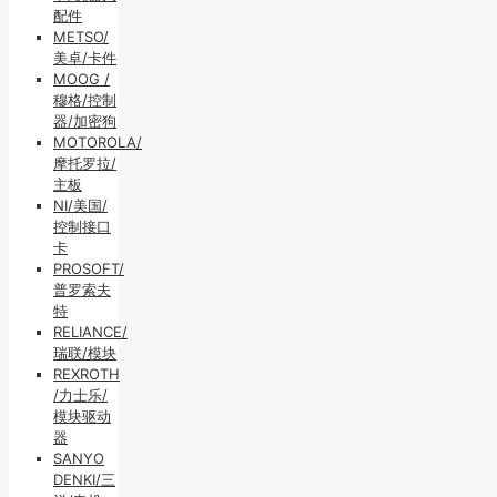
配件
METSO/
美卓/卡件
MOOG /
穆格/控制
器/加密狗
MOTOROLA/
摩托罗拉/
主板
NI/美国/
控制接口
卡
PROSOFT/
普罗索夫
特
RELIANCE/
瑞联/模块
REXROTH
/力士乐/
模块驱动
器
SANYO
DENKI/三