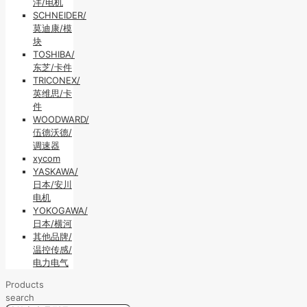
洋/电机
SCHNEIDER/
莫迪康/模
块
TOSHIBA/
东芝/卡件
TRICONEX/
英维思/卡
件
WOODWARD/
伍德沃德/
调速器
xycom
YASKAWA/
日本/安川
电机
YOKOGAWA/
日本/横河
其他品牌/
温控传感/
电力电气
Products
search