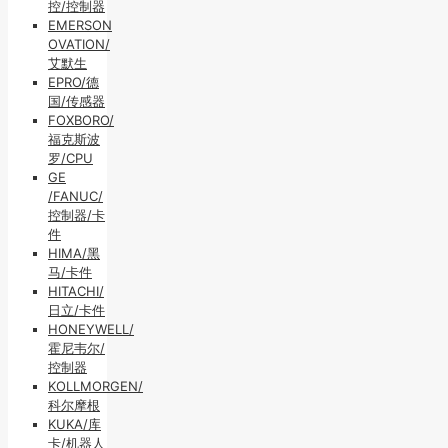
控/控制器
EMERSON
OVATION/
艾默生
EPRO/德
国/传感器
FOXBORO/
福克斯波
罗/CPU
GE
/FANUC/
控制器/卡
件
HIMA/黑
马/卡件
HITACHI/
日立/卡件
HONEYWELL/
霍尼韦尔/
控制器
KOLLMORGEN/
科尔摩根
KUKA/库
卡/机器人