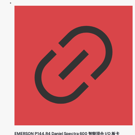
EMERSON P144.R4 Daniel Spectra 600 智能混合 I/O 板卡