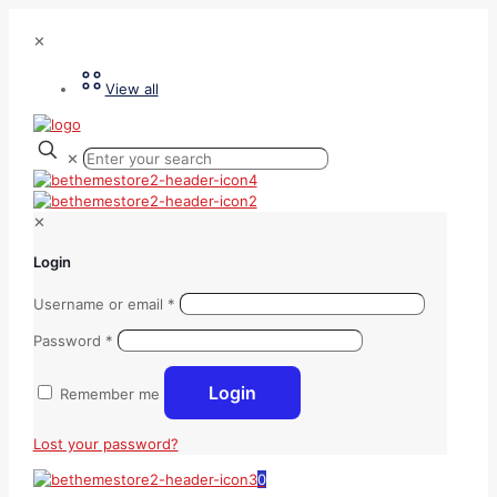
✕
View all
✕
✕
Login
Username or email
*
Password
*
Login
Remember me
Lost your password?
0