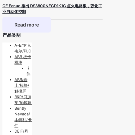
GE Fanuc 推出 DS3800NFCD1K1C 点火电路板，强化工
业自动化控制
Read more
产品类别
A-B/罗克
韦尔/PLC
ABB 板卡
模块
卡
件
ABB/瑞
士/模块/
触摸屏
B&R/贝加
莱/触摸屏
Bently
Nevada/
本特利/卡
件
DEIF/丹