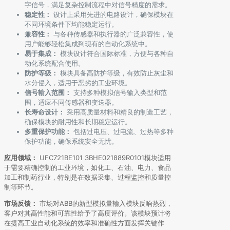
字信号，满足复杂控制流程中对信号精度的需求。
稳定性：
设计上采用先进的电路设计，确保模块在
不同环境条件下均能稳定运行。
兼容性：
与各种传感器和执行器的广泛兼容性，使
用户能够轻松集成到现有的自动化系统中。
易于集成：
模块设计符合国际标准，方便与各种自
动化系统配合使用。
防护等级：
模块具备高防护等级，有效防止灰尘和
水分侵入，适用于恶劣的工业环境。
信号输入范围：
支持多种模拟信号输入类型和范
围，适应不同传感器和变送器。
长寿命设计：
采用高质量材料和精良的制造工艺，
确保模块的耐用性和长期稳定运行。
多重保护功能：
包括过电压、过电流、过热等多种
保护功能，确保系统安全无忧。
应用领域：
UFC721BE101 3BHE021889R0101模块适用
于需要精确控制的工业环境，如化工、石油、电力、食品
加工和制药行业，特别是在数据采集、过程监控和质量控
制等环节。
市场反馈：
市场对ABB的新型模拟量输入模块反响热烈，
客户对其高性能和可靠性给予了高度评价。该模块预计将
在提高工业自动化系统的效率和准确性方面发挥关键作