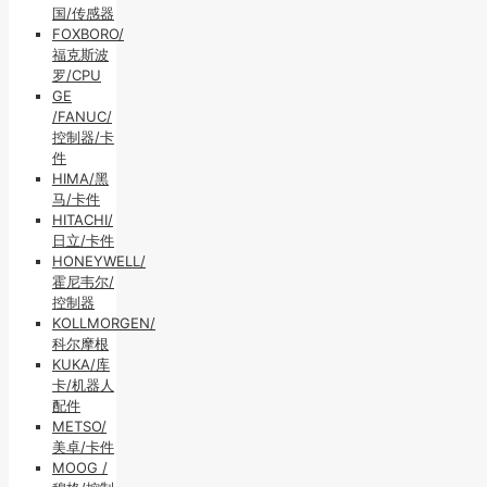
国/传感器
FOXBORO/
福克斯波
罗/CPU
GE
/FANUC/
控制器/卡
件
HIMA/黑
马/卡件
HITACHI/
日立/卡件
HONEYWELL/
霍尼韦尔/
控制器
KOLLMORGEN/
科尔摩根
KUKA/库
卡/机器人
配件
METSO/
美卓/卡件
MOOG /