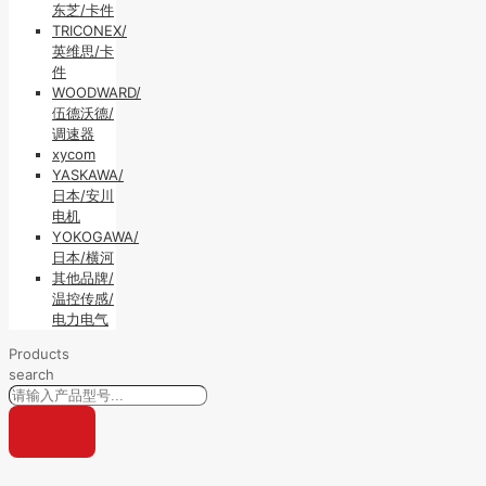
东芝/卡件
TRICONEX/
英维思/卡
件
WOODWARD/
伍德沃德/
调速器
xycom
YASKAWA/
日本/安川
电机
YOKOGAWA/
日本/横河
其他品牌/
温控传感/
电力电气
Products
search