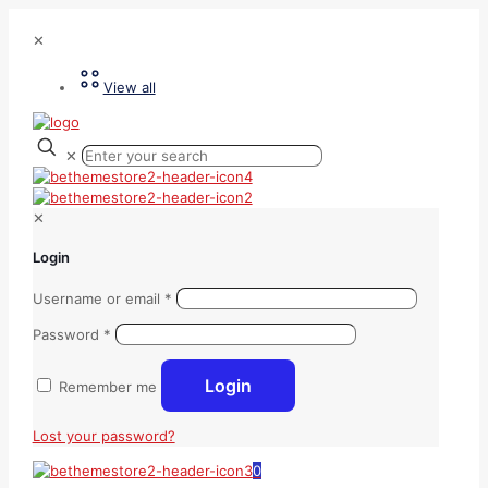
✕
View all
✕
✕
Login
Username or email
*
Password
*
Login
Remember me
Lost your password?
0