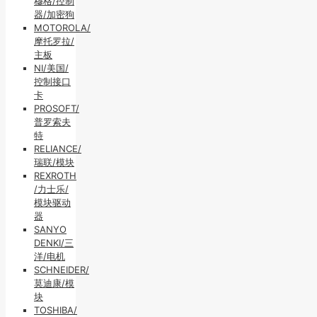
穆格/控制
器/加密狗
MOTOROLA/
摩托罗拉/
主板
NI/美国/
控制接口
卡
PROSOFT/
普罗索夫
特
RELIANCE/
瑞联/模块
REXROTH
/力士乐/
模块驱动
器
SANYO
DENKI/三
洋/电机
SCHNEIDER/
莫迪康/模
块
TOSHIBA/