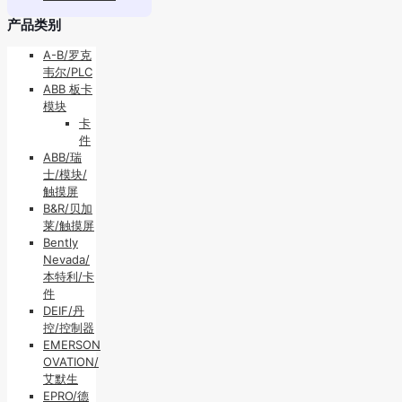
产品类别
A-B/罗克
韦尔/PLC
ABB 板卡
模块
卡
件
ABB/瑞
士/模块/
触摸屏
B&R/贝加
莱/触摸屏
Bently
Nevada/
本特利/卡
件
DEIF/丹
控/控制器
EMERSON
OVATION/
艾默生
EPRO/德