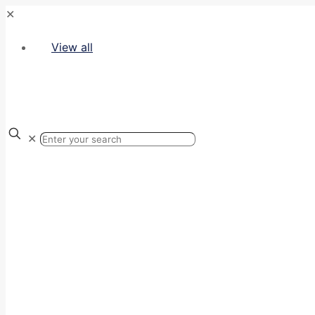
✕
View all
✕