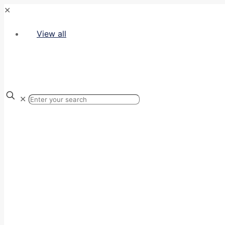
✕
View all
✕