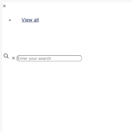
✕
View all
✕