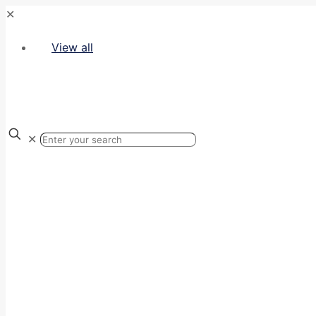
✕
View all
✕