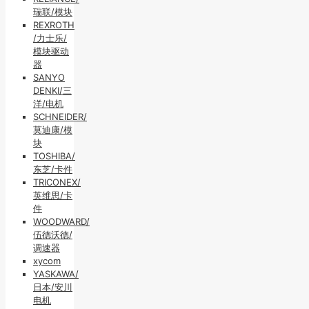
瑞联/模块
REXROTH
/力士乐/
模块驱动
器
SANYO
DENKI/三
洋/电机
SCHNEIDER/
莫迪康/模
块
TOSHIBA/
东芝/卡件
TRICONEX/
英维思/卡
件
WOODWARD/
伍德沃德/
调速器
xycom
YASKAWA/
日本/安川
电机