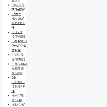
触摸屏
B&R/贝加
莱/触摸屏
Bently
Nevada/
本特利/卡
件
DEIF/丹
控/控制器
EMERSON
OVATION/
艾默生
EPRO/德
国/传感器
FOXBORO/
福克斯波
罗/CPU
GE
/FANUC/
控制器/卡
件
HIMA/黑
马/卡件
HITACHI/