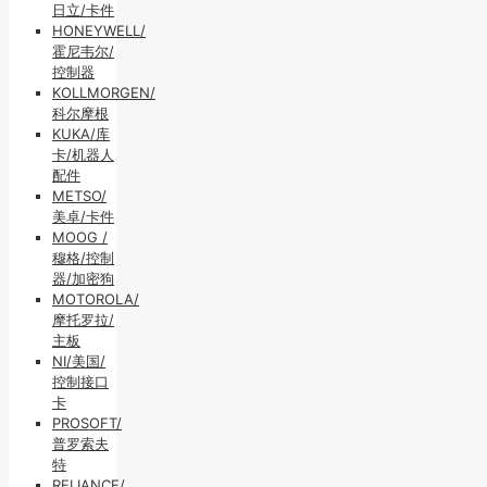
日立/卡件
HONEYWELL/
霍尼韦尔/
控制器
KOLLMORGEN/
科尔摩根
KUKA/库
卡/机器人
配件
METSO/
美卓/卡件
MOOG /
穆格/控制
器/加密狗
MOTOROLA/
摩托罗拉/
主板
NI/美国/
控制接口
卡
PROSOFT/
普罗索夫
特
RELIANCE/