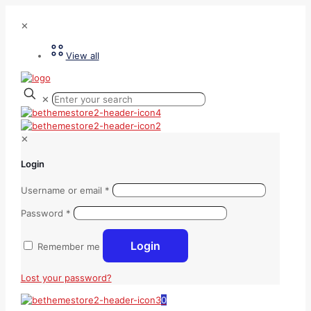
✕
View all
✕
✕
Login
Username or email
*
Password
*
Login
Remember me
Lost your password?
0