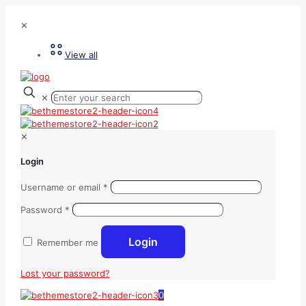
✕
View all
✕
✕
Login
Username or email
*
Password
*
Login
Remember me
Lost your password?
0