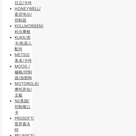
日立/卡件
HONEYWELL/
霍尼韦尔/
控制器
KOLLMORGEN/
科尔摩根
KUKA/库
卡/机器人
配件
METSO/
美卓/卡件
MOOG /
穆格/控制
器/加密狗
MOTOROLA/
摩托罗拉/
主板
NI/美国/
控制接口
卡
PROSOFT/
普罗索夫
特
RELIANCE/