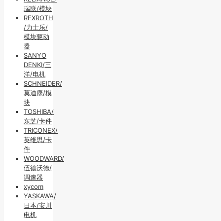
瑞联/模块
REXROTH
/力士乐/
模块驱动
器
SANYO
DENKI/三
洋/电机
SCHNEIDER/
莫迪康/模
块
TOSHIBA/
东芝/卡件
TRICONEX/
英维思/卡
件
WOODWARD/
伍德沃德/
调速器
xycom
YASKAWA/
日本/安川
电机