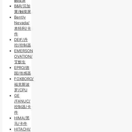
触摸屏
B&R/贝加
莱/触摸屏
Bently
Nevada/
本特利/卡
件
DEIF/丹
控/控制器
EMERSON
OVATION/
艾默生
EPRO/德
国/传感器
FOXBORO/
福克斯波
罗/CPU
GE
/FANUC/
控制器/卡
件
HIMA/黑
马/卡件
HITACHI/