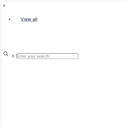
✕
View all
✕