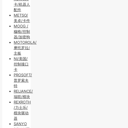
卡/机器人
配件
METSO/
美卓/卡件
MOOG /
穆格/控制
器/加密狗
MOTOROLA/
摩托罗拉/
主板
NI/美国/
控制接口
卡
PROSOFT/
普罗索夫
特
RELIANCE/
瑞联/模块
REXROTH
/力士乐/
模块驱动
器
SANYO