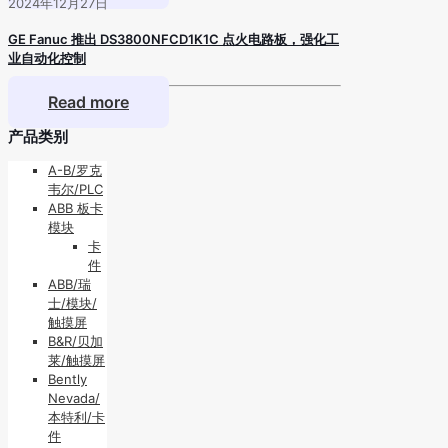
2024年12月27日
GE Fanuc 推出 DS3800NFCD1K1C 点火电路板，强化工
业自动化控制
Read more
产品类别
A-B/罗克
韦尔/PLC
ABB 板卡
模块
卡
件
ABB/瑞
士/模块/
触摸屏
B&R/贝加
莱/触摸屏
Bently
Nevada/
本特利/卡
件