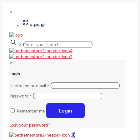
✕
View all
✕
✕
Login
Username or email
*
Password
*
Login
Remember me
Lost your password?
0