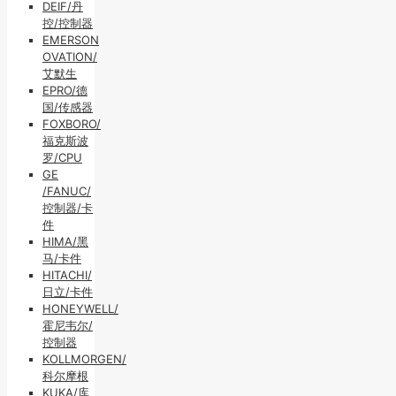
DEIF/丹
控/控制器
EMERSON
OVATION/
艾默生
EPRO/德
国/传感器
FOXBORO/
福克斯波
罗/CPU
GE
/FANUC/
控制器/卡
件
HIMA/黑
马/卡件
HITACHI/
日立/卡件
HONEYWELL/
霍尼韦尔/
控制器
KOLLMORGEN/
科尔摩根
KUKA/库