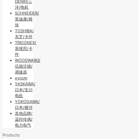
DENKI/三
洋/电机
SCHNEIDER/
莫迪康/模
块
TOSHIBA/
东芝/卡件
TRICONEX/
英维思/卡
件
WOODWARD/
伍德沃德/
调速器
xycom
YASKAWA/
日本/安川
电机
YOKOGAWA/
日本/横河
其他品牌/
温控传感/
电力电气
Products