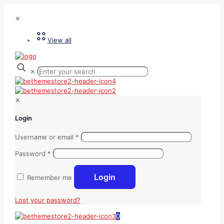
✕
View all
✕
✕
Login
Username or email
*
Password
*
Login
Remember me
Lost your password?
0