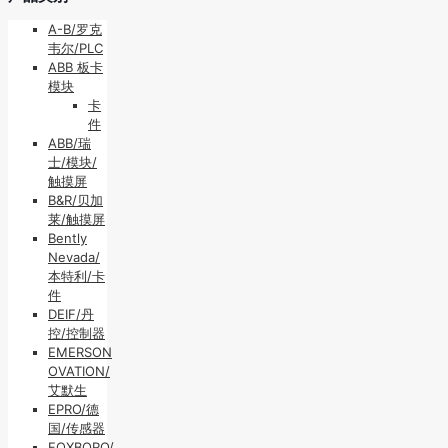
A-B/罗克
韦尔/PLC
ABB 板卡
模块
卡
件
ABB/瑞
士/模块/
触摸屏
B&R/贝加
莱/触摸屏
Bently
Nevada/
本特利/卡
件
DEIF/丹
控/控制器
EMERSON
OVATION/
艾默生
EPRO/德
国/传感器
FOXBORO/