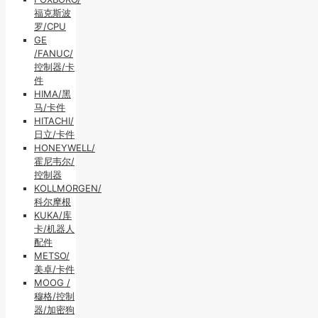
福克斯波
罗/CPU
GE
/FANUC/
控制器/卡
件
HIMA/黑
马/卡件
HITACHI/
日立/卡件
HONEYWELL/
霍尼韦尔/
控制器
KOLLMORGEN/
科尔摩根
KUKA/库
卡/机器人
配件
METSO/
美卓/卡件
MOOG /
穆格/控制
器/加密狗