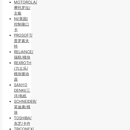
MOTOROLA/
摩托罗拉/
主板
NI/美国/
控制接口
卡
PROSOFT/
普罗索夫
特
RELIANCE/
瑞联/模块
REXROTH
/力士乐/
模块驱动
器
SANYO
DENKI/三
洋/电机
SCHNEIDER/
莫迪康/模
块
TOSHIBA/
东芝/卡件
TRICONEX/