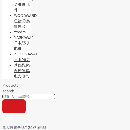
英维思/卡
件
WOODWARD/
伍德沃德/
调速器
xycom
YASKAWA/
日本/安川
电机
YOKOGAWA/
日本/横河
其他品牌/
温控传感/
电力电气
Products
search
购买咨询热线? 24/7 在线!