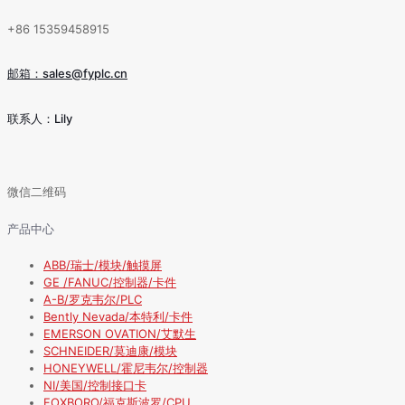
+86 15359458915
邮箱：sales@fyplc.cn
联系人：Lily
微信二维码
产品中心
ABB/瑞士/模块/触摸屏
GE /FANUC/控制器/卡件
A-B/罗克韦尔/PLC
Bently Nevada/本特利/卡件
EMERSON OVATION/艾默生
SCHNEIDER/莫迪康/模块
HONEYWELL/霍尼韦尔/控制器
NI/美国/控制接口卡
FOXBORO/福克斯波罗/CPU