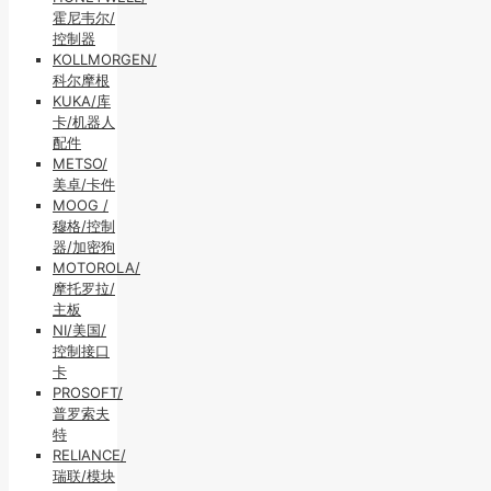
霍尼韦尔/
控制器
KOLLMORGEN/
科尔摩根
KUKA/库
卡/机器人
配件
METSO/
美卓/卡件
MOOG /
穆格/控制
器/加密狗
MOTOROLA/
摩托罗拉/
主板
NI/美国/
控制接口
卡
PROSOFT/
普罗索夫
特
RELIANCE/
瑞联/模块