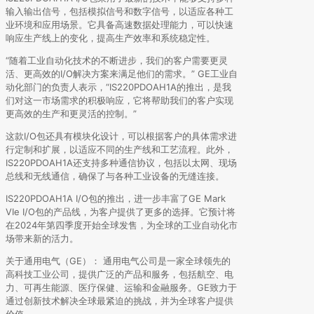
输入输出信号，包括模拟信号和数字信号，以适应各种工
业环境和应用场景。它具备高速数据处理能力，可以快速
响应生产线上的变化，提高生产效率和系统稳定性。
“随着工业自动化技术的不断进步，我们的客户需要更灵
活、更高效的I/O解决方案来满足他们的需求。” GE工业自
动化部门的负责人表示，“IS220PDOAH1A的推出，是我
们对这一市场需求的积极响应，它将帮助我们的客户实现
更高效的生产和更灵活的控制。”
这款I/O包还具有模块化设计，可以根据客户的具体需求进
行定制和扩展，以适应不同的生产线和工艺流程。此外，
IS220PDOAH1A还支持多种通信协议，包括以太网、现场
总线和无线通信，确保了与各种工业设备的无缝连接。
IS220PDOAH1A I/O包的推出，进一步丰富了GE Mark
VIe I/O包的产品线，为客户提供了更多的选择。它预计将
在2024年第四季度开始全球发售，为全球的工业自动化市
场带来新的活力。
关于通用电气（GE）： 通用电气公司是一家全球领先的
高科技工业公司，提供广泛的产品和服务，包括航空、电
力、可再生能源、医疗保健、运输和金融服务。GE致力于
通过创新技术解决全球最紧迫的挑战，并为全球客户提供
价值。