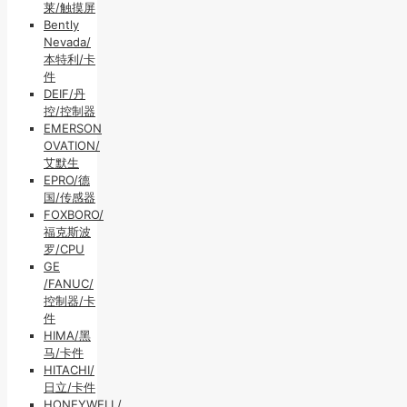
莱/触摸屏
Bently
Nevada/
本特利/卡
件
DEIF/丹
控/控制器
EMERSON
OVATION/
艾默生
EPRO/德
国/传感器
FOXBORO/
福克斯波
罗/CPU
GE
/FANUC/
控制器/卡
件
HIMA/黑
马/卡件
HITACHI/
日立/卡件
HONEYWELL/