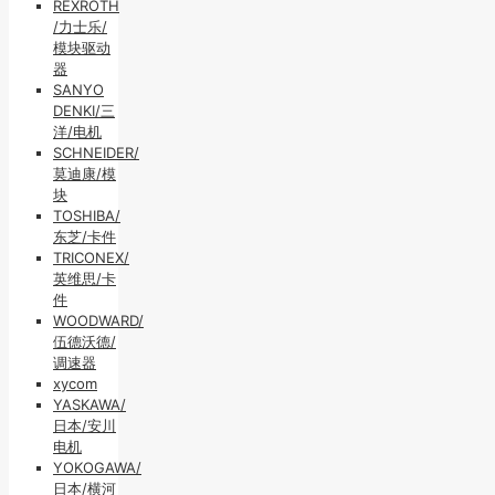
REXROTH
/力士乐/
模块驱动
器
SANYO
DENKI/三
洋/电机
SCHNEIDER/
莫迪康/模
块
TOSHIBA/
东芝/卡件
TRICONEX/
英维思/卡
件
WOODWARD/
伍德沃德/
调速器
xycom
YASKAWA/
日本/安川
电机
YOKOGAWA/
日本/横河