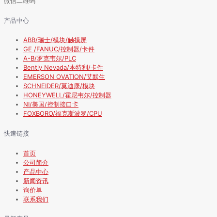
微信二维码
产品中心
ABB/瑞士/模块/触摸屏
GE /FANUC/控制器/卡件
A-B/罗克韦尔/PLC
Bently Nevada/本特利/卡件
EMERSON OVATION/艾默生
SCHNEIDER/莫迪康/模块
HONEYWELL/霍尼韦尔/控制器
NI/美国/控制接口卡
FOXBORO/福克斯波罗/CPU
快速链接
首页
公司简介
产品中心
新闻资讯
询价单
联系我们