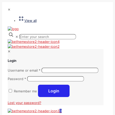
✕
View all
✕
✕
Login
Username or email
*
Password
*
Login
Remember me
Lost your password?
0