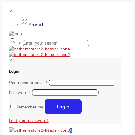
✕
View all
✕
✕
Login
Username or email
*
Password
*
Login
Remember me
Lost your password?
0