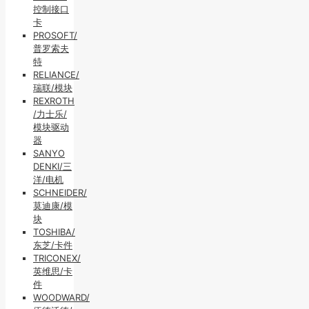
控制接口
卡
PROSOFT/
普罗索夫
特
RELIANCE/
瑞联/模块
REXROTH
/力士乐/
模块驱动
器
SANYO
DENKI/三
洋/电机
SCHNEIDER/
莫迪康/模
块
TOSHIBA/
东芝/卡件
TRICONEX/
英维思/卡
件
WOODWARD/