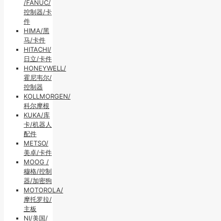
/FANUC/
控制器/卡
件
HIMA/黑
马/卡件
HITACHI/
日立/卡件
HONEYWELL/
霍尼韦尔/
控制器
KOLLMORGEN/
科尔摩根
KUKA/库
卡/机器人
配件
METSO/
美卓/卡件
MOOG /
穆格/控制
器/加密狗
MOTOROLA/
摩托罗拉/
主板
NI/美国/