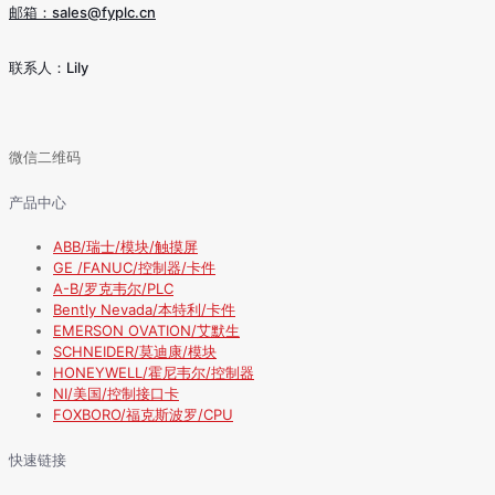
邮箱：sales@fyplc.cn
联系人：Lily
微信二维码
产品中心
ABB/瑞士/模块/触摸屏
GE /FANUC/控制器/卡件
A-B/罗克韦尔/PLC
Bently Nevada/本特利/卡件
EMERSON OVATION/艾默生
SCHNEIDER/莫迪康/模块
HONEYWELL/霍尼韦尔/控制器
NI/美国/控制接口卡
FOXBORO/福克斯波罗/CPU
快速链接