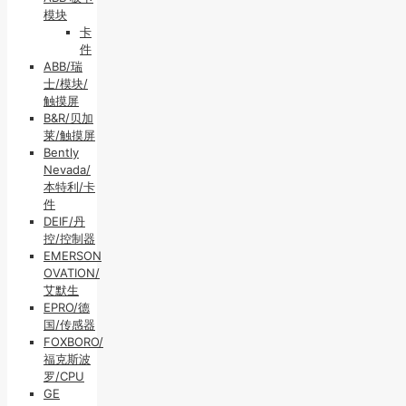
模块
卡
件
ABB/瑞
士/模块/
触摸屏
B&R/贝加
莱/触摸屏
Bently
Nevada/
本特利/卡
件
DEIF/丹
控/控制器
EMERSON
OVATION/
艾默生
EPRO/德
国/传感器
FOXBORO/
福克斯波
罗/CPU
GE