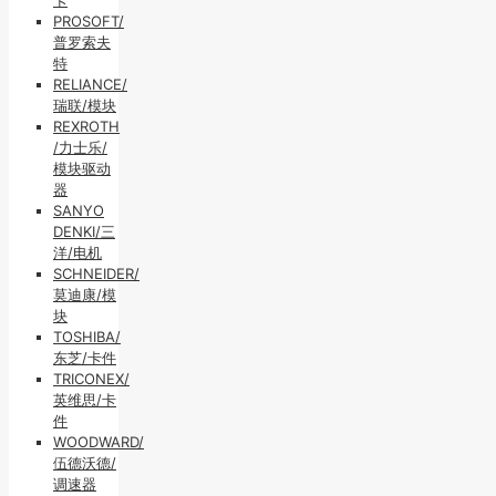
PROSOFT/
普罗索夫
特
RELIANCE/
瑞联/模块
REXROTH
/力士乐/
模块驱动
器
SANYO
DENKI/三
洋/电机
SCHNEIDER/
莫迪康/模
块
TOSHIBA/
东芝/卡件
TRICONEX/
英维思/卡
件
WOODWARD/
伍德沃德/
调速器