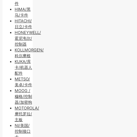
件
HIMA/黑
马/卡件
HITACHI/
日立/卡件
HONEYWELL/
霍尼韦尔/
控制器
KOLLMORGEN/
科尔摩根
KUKA/库
卡/机器人
配件
METSO/
美卓/卡件
MOOG /
穆格/控制
器/加密狗
MOTOROLA/
摩托罗拉/
主板
NI/美国/
控制接口
卡