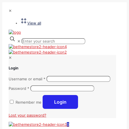
✕
View all
✕
✕
Login
Username or email
*
Password
*
Login
Remember me
Lost your password?
0