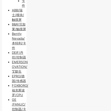
卡
件
ABB/瑞
士/模块/
触摸屏
B&R/贝加
莱/触摸屏
Bently
Nevada/
本特利/卡
件
DEIF/丹
控/控制器
EMERSON
OVATION/
艾默生
EPRO/德
国/传感器
FOXBORO/
福克斯波
罗/CPU
GE
/FANUC/
控制器/卡