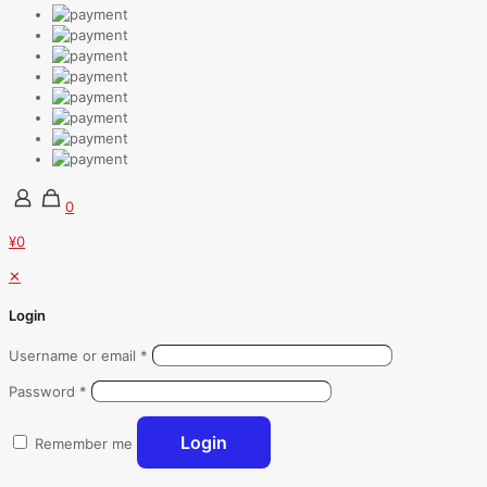
0
¥0
✕
Login
Username or email
*
Password
*
Login
Remember me