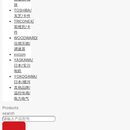
块
TOSHIBA/
东芝/卡件
TRICONEX/
英维思/卡
件
WOODWARD/
伍德沃德/
调速器
xycom
YASKAWA/
日本/安川
电机
YOKOGAWA/
日本/横河
其他品牌/
温控传感/
电力电气
Products
search