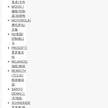
美卓/卡件
MOOG /
穆格/控制
器/加密狗
MOTOROLA/
摩托罗拉/
主板
NI/美国/
控制接口
卡
PROSOFT/
普罗索夫
特
RELIANCE/
瑞联/模块
REXROTH
/力士乐/
模块驱动
器
SANYO
DENKI/三
洋/电机
SCHNEIDER/
莫迪康/模