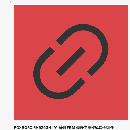
FOXBORO RH926GH I/A 系列 FBM 模块专用接线端子组件