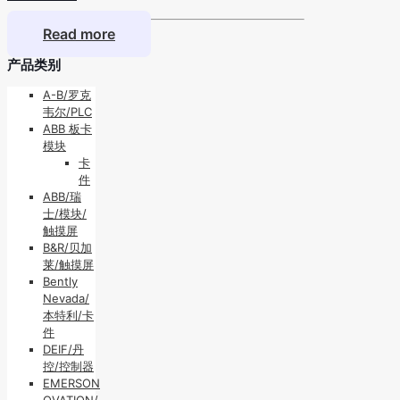
Read more
产品类别
A-B/罗克
韦尔/PLC
ABB 板卡
模块
卡
件
ABB/瑞
士/模块/
触摸屏
B&R/贝加
莱/触摸屏
Bently
Nevada/
本特利/卡
件
DEIF/丹
控/控制器
EMERSON
OVATION/