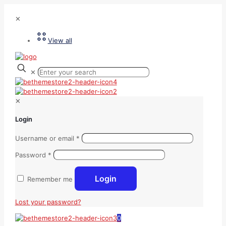
✕
View all
✕
✕
Login
Username or email
*
Password
*
Login
Remember me
Lost your password?
0