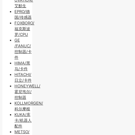
艾默生
EPRO/德
国/传感器
FOXBORO/
福克斯波
罗/CPU
GE
/FANUC/
控制器/卡
件
HIMA/黑
马/卡件
HITACHI/
日立/卡件
HONEYWELL/
霍尼韦尔/
控制器
KOLLMORGEN/
科尔摩根
KUKA/库
卡/机器人
配件
METSO/