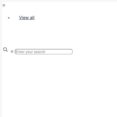
✕
View all
✕