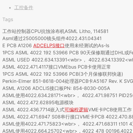
工控备件
Tags
工作站控制器CPU抗蚀涂布机ASML Litho, 114581
Asml通过25005000镜头组件4022.431.04341
E PCB A1206
ADCELPS接口
使用未经测试的As-Is
1PCS ASML 4022 192 53966 PCB 90天保修期通过DHL或Fe
ASML USED 4022.634.13391<wbr>， 4022.634.13392<wb
ASML 4022.471.4117接口VMEbus PCB卡使用正常
1PCS ASML 4022 192 53966 PCB(3个月保修联邦快递)
Perkin-Elmer 851-8618-004处理器PCB卡A5167 Rev. K S
ASML A1206 ADCLIS接口板PN: 854-8030-005A
ASML使用4022.634.28171<wbr>， 4022.471.98751 PID25
ASML 4022.472.62895电源模块
ASML 4022.436.7714嵌入式
可编程逻辑
VME卡PCB使用工作
ASML 4022.471.6947 S08串行接口VME卡PCB 4022.470
ASML使用4022.471.75823<wbr>， 4022.471.68311 t101 
ASML使用4022.664.25702<wbr>，4022 478 00196,4022 