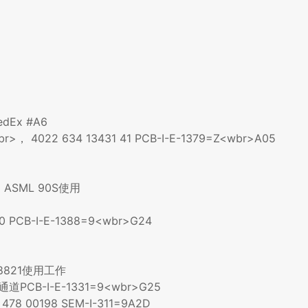
dEx #A6
r>， 4022 634 13431 41 PCB-I-E-1379=Z<wbr>A05
VG ASML 90S使用
0 PCB-I-E-1388=9<wbr>G24
.88821使用工作
4通道PCB-I-E-1331=9<wbr>G25
478 00198 SEM-I-311=9A2D