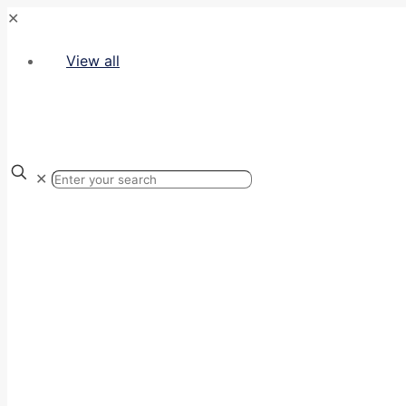
✕
View all
✕