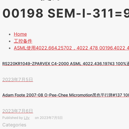
00198 SEM-I-311=
Home
工控备件
ASML使用4022.664.25702
，4022 478 00196,4022 
RS220KR1049-ZPARVEX C4-2000 ASML 4022.436.19743 1
2023年7月5日
Adam Foote 2007-08 O-Pee-Chee Micromotion黑色平行牌#137 10
2023年7月6日
Published by
Lily
on
2023年7月5日
Categories