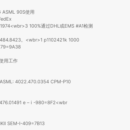
 G ASML 90S使用
FedEx
36.1974<wbr>3 100%通过DHL或EMS #A1检测
4.8423。<wbr>1 p1102421k 1000
579=9A38
501使用工作
ML: 4022.470.0354 CPM-P10
76.01491 e – i -980=8F2<wbr
I SEM-I-409=7B13