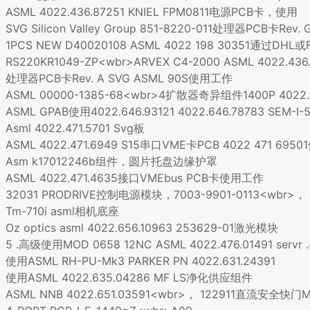
ASML 4022.436.87251 KNIEL FPM0811电源PCB卡，使用
SVG Silicon Valley Group 851-8220-011处理器PCB卡Rev.
1PCS NEW D40020108 ASML 4022 198 30351通过DHL或
RS220KR1049-ZP<wbr>ARVEX C4-2000 ASML 4022.4
处理器PCB卡Rev. A SVG ASML 90S使用工作
ASML 00000-1385-68<wbr>4扩散器奇异组件1400P 4022.48
ASML GPAB使用4022.646.93121 4022.646.78783 SEM-I-
Asml 4022.471.5701 Svg板
ASML 4022.471.6949 S15串口VME卡PCB 4022 471 69
Asm k17012246b组件，圆片托盘边缘护罩
ASML 4022.471.4635接口VMEbus PCB卡使用工作
32031 PRODRIVE控制电源模块，7003-9901-0113<wbr>， AS
Tm-710i asml相机底座
Oz optics asml 4022.656.10963 253629-01激光模块
5 .高级使用MOD 0658 12NC ASML 4022.476.01491 servr .4
使用ASML RH-PU-Mk3 PARKER PN 4022.631.24391
使用ASML 4022.635.04286 MF LS净化供应组件
ASML NNB 4022.651.03591<wbr>， 122911直流安全快门MKI