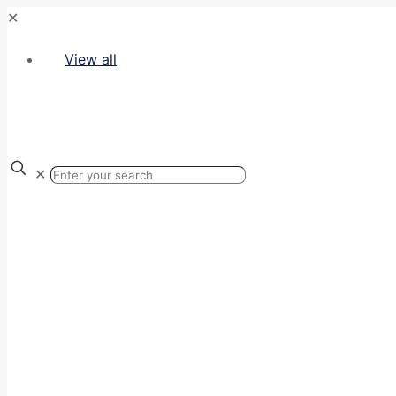
✕
View all
✕