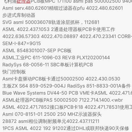
飞利浦
处理器
PCB板MPC 171100 asml pas 500002500 9406
Asml serv.480.62601精细过滤器在pfu 4022.480.62601
步进式库制动器
SVG asml 500036078轨道涂层抓杯，112681
ASML 4022.437.1053 2通道处理器板PCB卡使用工作
4022.636.57303 4022.470.08897 4022.470.23341 CORB
SEM-I-847=9G15
ASML 8548301007-SEP PCB板
ASML工业PC 611-1096-03 REV:B PLX120200144
RadySys 68-0056-11 SBC单板计算机PCB
快门控制板
Asml卡盘驱动PCB板卡通过50002500 4022.430.0530
主板ZX S64 859-0529-004J RadiSys 851-8833-001A备件
Blue Wave Systems DV44-50 PCB VME卡ASML 4022.47
ASML处理器PCB板PAS 50002500 7122.714.1400.<wbr
ASML 4022.471.7852接口板PCB卡18 4022.471.78531使
Asml 070-8151-01 2500 250 MHZ示波器探头
28872 asml相位调制射频单元4022.437.11211
1PCS ASML 4022 192 91202通过DHL或联邦快递90天保修