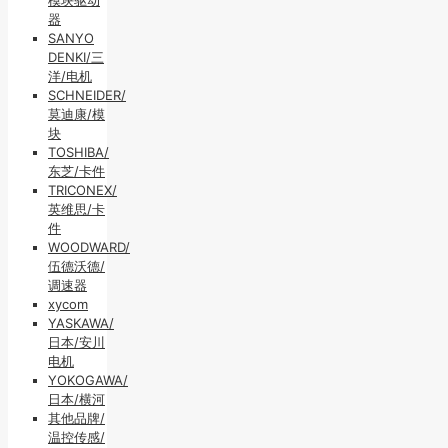
器
SANYO
DENKI/三
洋/电机
SCHNEIDER/
莫迪康/模
块
TOSHIBA/
东芝/卡件
TRICONEX/
英维思/卡
件
WOODWARD/
伍德沃德/
调速器
xycom
YASKAWA/
日本/安川
电机
YOKOGAWA/
日本/横河
其他品牌/
温控传感/