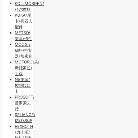
KOLLMORGEN/
科尔摩根
KUKA/库
卡/机器人
配件
METSO/
美卓/卡件
MOOG /
穆格/控制
器/加密狗
MOTOROLA/
摩托罗拉/
主板
NI/美国/
控制接口
卡
PROSOFT/
普罗索夫
特
RELIANCE/
瑞联/模块
REXROTH
/力士乐/
模块驱动