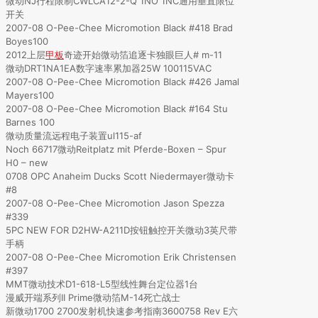
微动NJ行程限制CWLCA12-2-Q 1NO 1NC通用垂直限位
开关
2007-08 O-Pee-Chee Micromotion Black #418 Brad
Boyes100
2012上层
甲板
奇迹开始微动箔追逐卡独眼巨人# m-11
微动DRT1NA1EA数字速率累加器25W 100115VAC
2007-08 O-Pee-Chee Micromotion Black #426 Jamal
Mayers100
2007-08 O-Pee-Chee Micromotion Black #164 Stu
Barnes 100
微动质量流远程电子装置ul115-af
Noch 66717微动Reitplatz mit Pferde-Boxen – Spur
H0 – new
0708 OPC Anaheim Ducks Scott Niedermayer微动卡
#8
2007-08 O-Pee-Chee Micromotion Jason Spezza
#339
5PC NEW FOR D2HW-A211D按钮触控开关微动3英尺带
手柄
2007-08 O-Pee-Chee Micromotion Erik Christensen
#397
MMT微动技术D1-618-L5型线性舞台定位器1台
漫威开端系列II Prime微动箔M-14死亡战士
新微动1700 2700发射机快速参考指南3600758 Rev E六