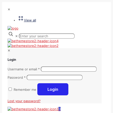
✕
View all
✕
✕
Login
Username or email
*
Password
*
Login
Remember me
Lost your password?
0