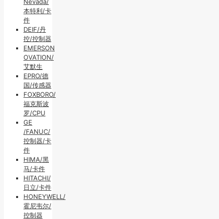
Nevada/
本特利/卡
件
DEIF/丹
控/控制器
EMERSON
OVATION/
艾默生
EPRO/德
国/传感器
FOXBORO/
福克斯波
罗/CPU
GE
/FANUC/
控制器/卡
件
HIMA/黑
马/卡件
HITACHI/
日立/卡件
HONEYWELL/
霍尼韦尔/
控制器