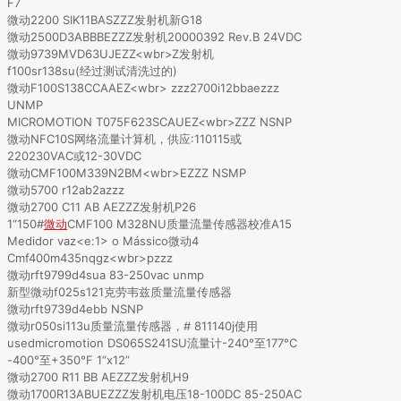
F7
微动2200 SIK11BASZZZ发射机新G18
微动2500D3ABBBEZZZ发射机20000392 Rev.B 24VDC
微动9739MVD63UJEZZ<wbr>Z发射机
f100sr138su(经过测试清洗过的)
微动F100S138CCAAEZ<wbr> zzz2700i12bbaezzz
UNMP
MICROMOTION T075F623SCAUEZ<wbr>ZZZ NSNP
微动NFC10S网络流量计算机，供应:110115或
220230VAC或12-30VDC
微动CMF100M339N2BM<wbr>EZZZ NSMP
微动5700 r12ab2azzz
微动2700 C11 AB AEZZZ发射机P26
1“150#
微动
CMF100 M328NU质量流量传感器校准A15
Medidor vaz<e:1> o Mássico微动4
Cmf400m435nqgz<wbr>pzzz
微动rft9799d4sua 83-250vac unmp
新型微动f025s121克劳韦兹质量流量传感器
微动rft9739d4ebb NSNP
微动r050si113u质量流量传感器，# 811140j使用
usedmicromotion DS065S241SU流量计-240°至177°C
-400°至+350°F 1“x12”
微动2700 R11 BB AEZZZ发射机H9
微动1700R13ABUEZZZ发射机电压18-100DC 85-250AC