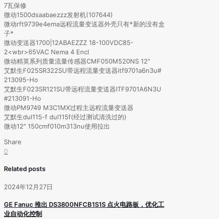
7瓦保修
微动1500dsaabaezzz发射机(107644)
微动rft9739e4ema远程流量变送器外壳只有*新的没有盒
子*
微动变送器1700|12ABAEZZZ 18-100VDC85-
2<wbr>65VAC Nema 4 Encl
微动精英系列质量流量传感器CMF050M520NS 12″
艾默生F025SR322SU带远程流量变送器itf9701a6n3u#
213095-Ho
艾默生F023SR121SU带远程流量变送器ITF9701A6N3U
#213091-Ho
微动PM9749 M3C1MX过程主远程流量变送器
艾默生dul115-f dul115f(经过测试清洗过的)
微动12″ 150cmf010m313nu使用拉出
Share
0
Related posts
2024年12月27日
GE Fanuc 推出 DS3800NFCB1S1S 点火电路板，优化工
业自动化控制