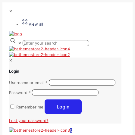
✕
View all
✕
✕
Login
Username or email
*
Password
*
Login
Remember me
Lost your password?
0