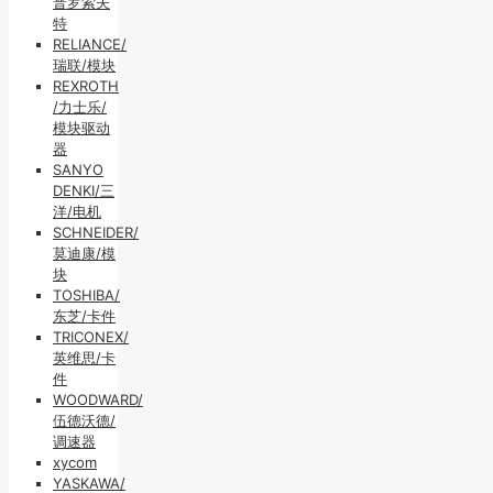
普罗索夫
特
RELIANCE/
瑞联/模块
REXROTH
/力士乐/
模块驱动
器
SANYO
DENKI/三
洋/电机
SCHNEIDER/
莫迪康/模
块
TOSHIBA/
东芝/卡件
TRICONEX/
英维思/卡
件
WOODWARD/
伍德沃德/
调速器
xycom
YASKAWA/