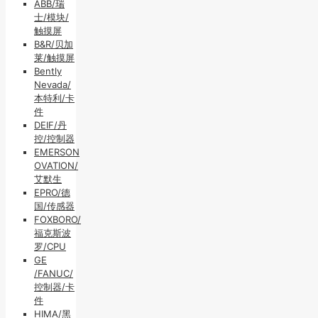
ABB/瑞
士/模块/
触摸屏
B&R/贝加
莱/触摸屏
Bently
Nevada/
本特利/卡
件
DEIF/丹
控/控制器
EMERSON
OVATION/
艾默生
EPRO/德
国/传感器
FOXBORO/
福克斯波
罗/CPU
GE
/FANUC/
控制器/卡
件
HIMA/黑