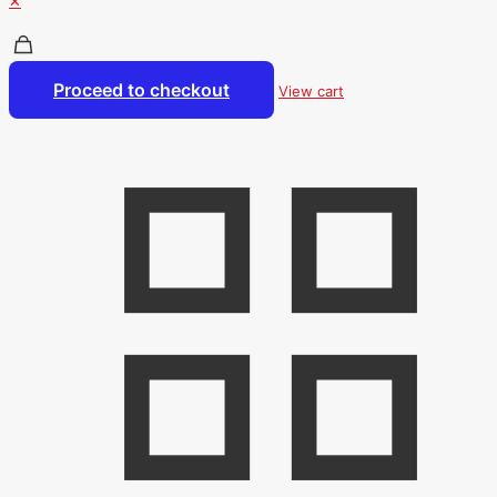
✕
Proceed to checkout
View cart