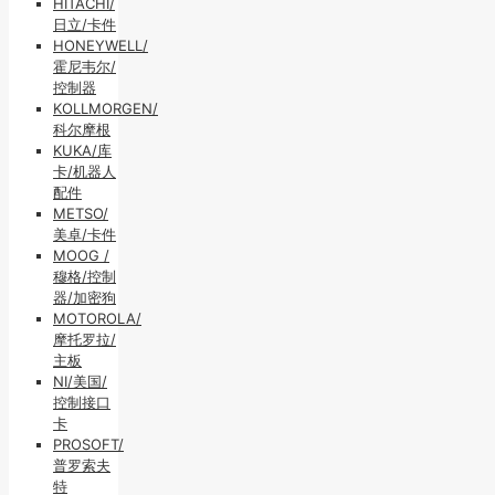
HITACHI/
日立/卡件
HONEYWELL/
霍尼韦尔/
控制器
KOLLMORGEN/
科尔摩根
KUKA/库
卡/机器人
配件
METSO/
美卓/卡件
MOOG /
穆格/控制
器/加密狗
MOTOROLA/
摩托罗拉/
主板
NI/美国/
控制接口
卡
PROSOFT/
普罗索夫
特