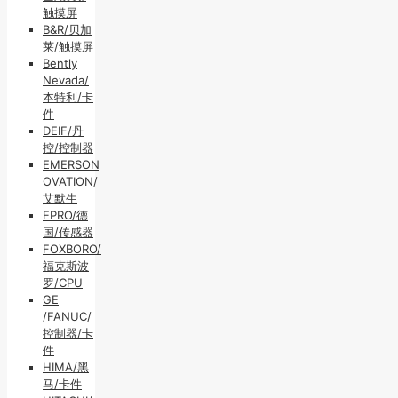
触摸屏
B&R/贝加
莱/触摸屏
Bently
Nevada/
本特利/卡
件
DEIF/丹
控/控制器
EMERSON
OVATION/
艾默生
EPRO/德
国/传感器
FOXBORO/
福克斯波
罗/CPU
GE
/FANUC/
控制器/卡
件
HIMA/黑
马/卡件