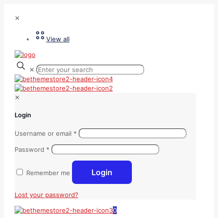
✕
View all
✕
✕
Login
Username or email
*
Password
*
Login
Remember me
Lost your password?
0