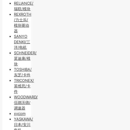
RELIANCE/
瑞联/模块
REXROTH
/力士乐/
模块驱动
器
SANYO
DENKI/三
洋/电机
SCHNEIDER/
莫迪康/模
块
TOSHIBA/
东芝/卡件
TRICONEX/
英维思/卡
件
WOODWARD/
伍德沃德/
调速器
xycom
YASKAWA/
日本/安川
电机