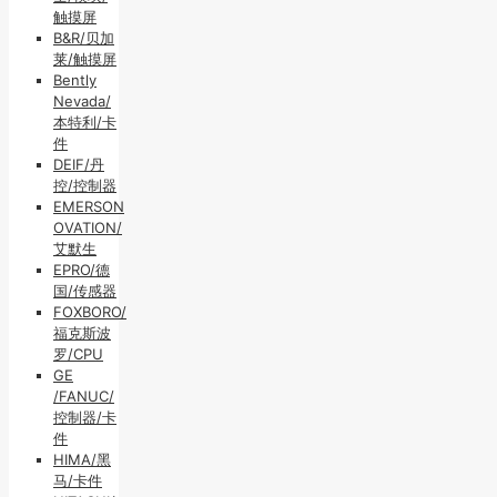
触摸屏
B&R/贝加
莱/触摸屏
Bently
Nevada/
本特利/卡
件
DEIF/丹
控/控制器
EMERSON
OVATION/
艾默生
EPRO/德
国/传感器
FOXBORO/
福克斯波
罗/CPU
GE
/FANUC/
控制器/卡
件
HIMA/黑
马/卡件