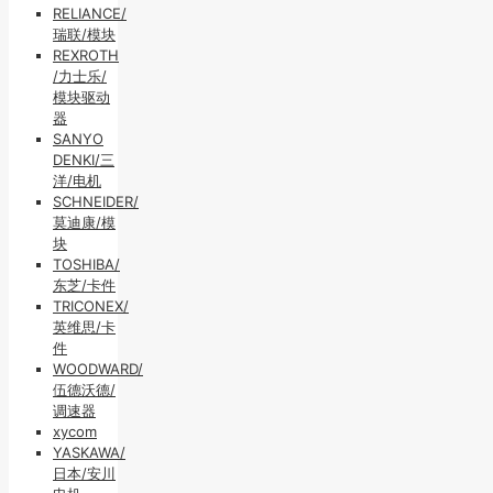
RELIANCE/
瑞联/模块
REXROTH
/力士乐/
模块驱动
器
SANYO
DENKI/三
洋/电机
SCHNEIDER/
莫迪康/模
块
TOSHIBA/
东芝/卡件
TRICONEX/
英维思/卡
件
WOODWARD/
伍德沃德/
调速器
xycom
YASKAWA/
日本/安川