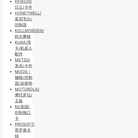
HITACHI/
日立/卡件
HONEYWELL/
霍尼韦尔/
控制器
KOLLMORGEN/
科尔摩根
KUKA/库
卡/机器人
配件
METSO/
美卓/卡件
MOOG /
穆格/控制
器/加密狗
MOTOROLA/
摩托罗拉/
主板
NI/美国/
控制接口
卡
PROSOFT/
普罗索夫
特