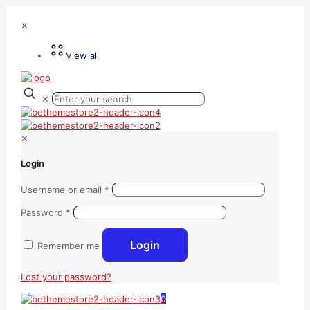
✕
View all
✕
✕
Login
Username or email
*
Password
*
Login
Remember me
Lost your password?
0