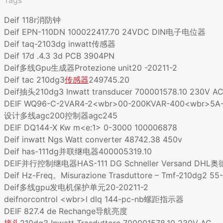
Deif 118r消防钟
Deif EPN-110DN 100022417.70 24VDC DIN电子电位器
Deif taq-2103dg inwatt传感器
Deif 17d .4.3 3d PCB 3904PN
Deif多线Gpu生成器Protezione unit20 -20211-2
Deif tac 210dg3
传感器
249745.20
Deif抽头210dg3 Inwatt transducer 700001578.10 230V A
DEIF WQ96-C-2VAR4-2<wbr>00-200KVAR-400<wbr>5
设计多线agc200控制器agc245
DEIF DQ144-X Kw m<e:1> 0-3000 100006878
Deif inwatt Ngs Watt converter 48742.38 450v
Deif has-111dg并联继电器400005319.10
DEIF并行控制继电器HAS-111 DG Schneller Versand DH
Deif Hz-Freq。Misurazione Trasduttore – Tmf-210dg2 5
Deif多线gpu发电机保护单元20-20211-2
deifnorcontrol <wbr>l dlq 144-pc-nb螺距指示器
DEIF 827.4 de Rechange导航亮度
接头
210dg3 Inwatt Trasduttore 700001578.10 230V AC