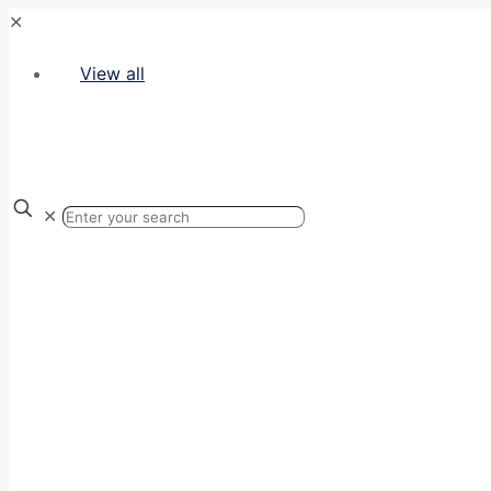
✕
View all
✕