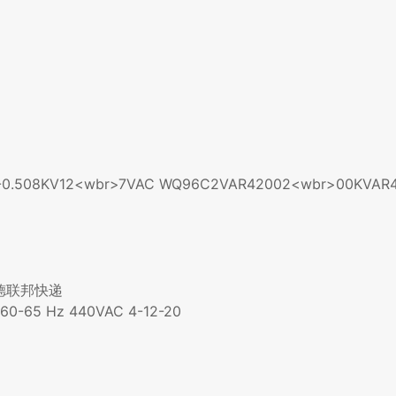
C
A-0.508KV12<wbr>7VAC WQ96C2VAR42002<wbr>00KVAR
L奥德联邦快递
5-60-65 Hz 440VAC 4-12-20