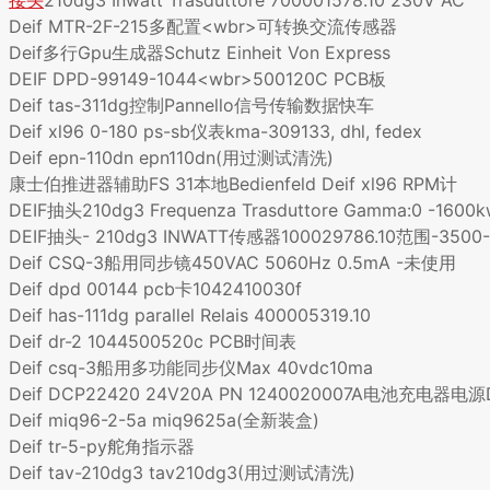
Deif MTR-2F-215多配置<wbr>可转换交流传感器
Deif多行Gpu生成器Schutz Einheit Von Express
DEIF DPD-99149-1044<wbr>500120C PCB板
Deif tas-311dg控制Pannello信号传输数据快车
Deif xl96 0-180 ps-sb仪表kma-309133, dhl, fedex
Deif epn-110dn epn110dn(用过测试清洗)
康士伯推进器辅助FS 31本地Bedienfeld Deif xl96 RPM计
DEIF抽头210dg3 Frequenza Trasduttore Gamma:0 -1600
DEIF抽头- 210dg3 INWATT传感器100029786.10范围-3500
Deif CSQ-3船用同步镜450VAC 5060Hz 0.5mA -未使用
Deif dpd 00144 pcb卡1042410030f
Deif has-111dg parallel Relais 400005319.10
Deif dr-2 1044500520c PCB时间表
Deif csq-3船用多功能同步仪Max 40vdc10ma
Deif DCP22420 24V20A PN 1240020007A电池充电器电源
Deif miq96-2-5a miq9625a(全新装盒)
Deif tr-5-py舵角指示器
Deif tav-210dg3 tav210dg3(用过测试清洗)