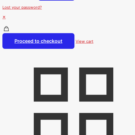
Lost your password?
✕
Proceed to checkout
View cart