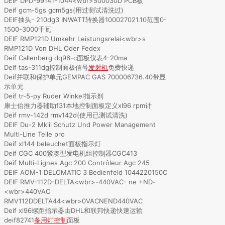
DEIF DPD-99141-1044<wbr>500030D PCB板
Deif gcm-5gs gcm5gs(用过测试清洗过)
DEIF抽头- 210dg3 INWATT转换器100027021.10范围0-
1500-3000千瓦
DEIF RMP121D Umkehr Leistungsrelai<wbr>s
RMP121D Von DHL Oder Fedex
Deif Callenberg dq96-c面板仪表4-20ma
Deif tas-311dg控制面板信号
发射机
免费快递
Deif并联和保护单元GEMPAC GAS 700006736.40带显
示单元
Deif tr-5-py Ruder Winkel指示剂
康士伯推力器辅助f31本地控制面板定义xl96 rpm计
Deif rmv-142d rmv142d(使用已测试清洗)
DEIF Du-2 Mkiii Schutz Und Power Management
Multi-Line Teile pro
Deif xl144 beleuchet面板指示灯
Deif CGC 400紧凑型发电机组控制器CGC413
Deif Multi-Lignes Agc 200 Contrôleur Agc 245
DEIF AOM-1 DELOMATIC 3 Bedienfeld 1044220150C
DEIF RMV-112D-DELTA<wbr>-440VAC- ne +ND-
<wbr>440VAC
RMV112DDELTA44<wbr>0VACNEND440VAC
Deif xl96螺距指示器由DHL和联邦快递快速运输
deif82741
备用灯控制
面板