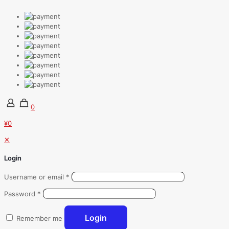
0
¥0
✕
Login
Username or email
*
Password
*
Login
Remember me