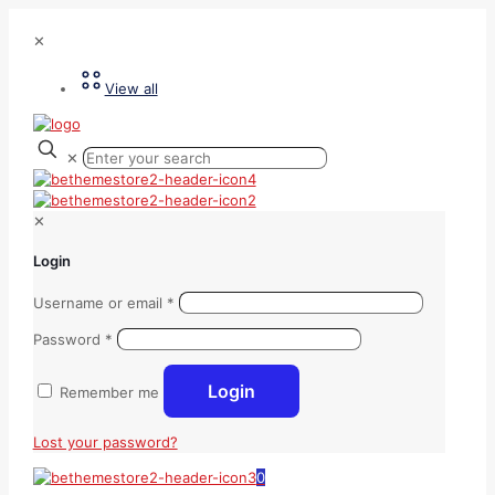
✕
View all
✕
✕
Login
Username or email
*
Password
*
Login
Remember me
Lost your password?
0