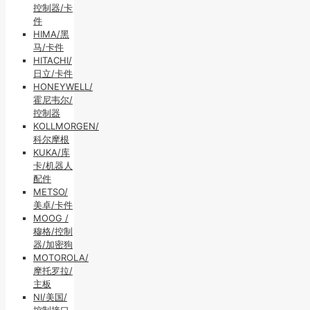
控制器/卡
件
HIMA/黑
马/卡件
HITACHI/
日立/卡件
HONEYWELL/
霍尼韦尔/
控制器
KOLLMORGEN/
科尔摩根
KUKA/库
卡/机器人
配件
METSO/
美卓/卡件
MOOG /
穆格/控制
器/加密狗
MOTOROLA/
摩托罗拉/
主板
NI/美国/
控制接口