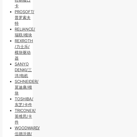
卡
PROSOFT/
普罗索夫
特
RELIANCE/
瑞联/模块
REXROTH
/力士乐/
模块驱动
器
SANYO
DENKI/三
洋/电机
SCHNEIDER/
莫迪康/模
块
TOSHIBA/
东芝/卡件
TRICONEX/
英维思/卡
件
WOODWARD/
伍德沃德/