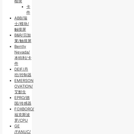
模块
卡
件
ABB/瑞
士/模块/
触摸屏
B&R/贝加
莱/触摸屏
Bently
Nevada/
本特利/卡
件
DEIF/丹
控/控制器
EMERSON
OVATION/
艾默生
EPRO/德
国/传感器
FOXBORO/
福克斯波
罗/CPU
GE
/FANUC/