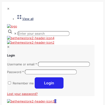
✕
View all
✕
✕
Login
Username or email
*
Password
*
Login
Remember me
Lost your password?
0