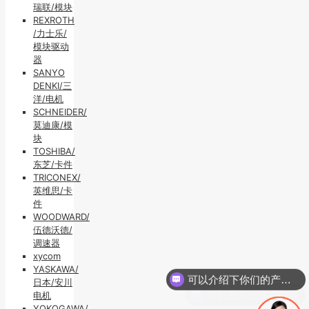
瑞联/模块
REXROTH
/力士乐/
模块驱动
器
SANYO
DENKI/三
洋/电机
SCHNEIDER/
莫迪康/模
块
TOSHIBA/
东芝/卡件
TRICONEX/
英维思/卡
件
WOODWARD/
伍德沃德/
调速器
可以介绍下你们的产品么
xycom
YASKAWA/
你们是怎么收费的呢
日本/安川
电机
YOKOGAWA/