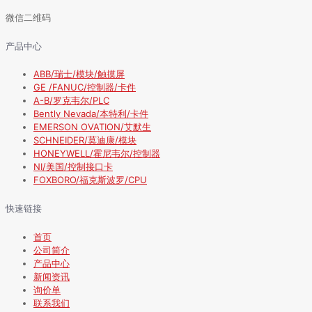
微信二维码
产品中心
ABB/瑞士/模块/触摸屏
GE /FANUC/控制器/卡件
A-B/罗克韦尔/PLC
Bently Nevada/本特利/卡件
EMERSON OVATION/艾默生
SCHNEIDER/莫迪康/模块
HONEYWELL/霍尼韦尔/控制器
NI/美国/控制接口卡
FOXBORO/福克斯波罗/CPU
快速链接
首页
公司简介
产品中心
新闻资讯
询价单
联系我们