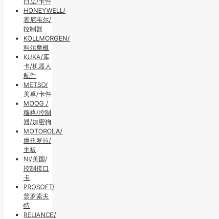
日立/卡件
HONEYWELL/
霍尼韦尔/
控制器
KOLLMORGEN/
科尔摩根
KUKA/库
卡/机器人
配件
METSO/
美卓/卡件
MOOG /
穆格/控制
器/加密狗
MOTOROLA/
摩托罗拉/
主板
NI/美国/
控制接口
卡
PROSOFT/
普罗索夫
特
RELIANCE/